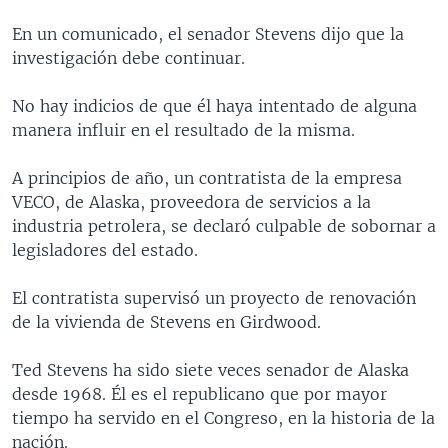
MULTIMEDIA
VENEZUELA
NICARAGUA
ECONOMÍA
En un comunicado, el senador Stevens dijo que la
PROGRAMAS TV
BRASIL
ENTRETENIMIENTO Y CULTURA
VIDEOS
investigación debe continuar.
RADIO
TECNOLOGÍA
FOTOGRAFÍA
EL MUNDO AL DÍA
No hay indicios de que él haya intentado de alguna
DIRECT
DEPORTES
AUDIOS
FORO INTERAMERICANO
AVANCE INFORMATIVO
manera influir en el resultado de la misma.
DOCUMENTALES DE LA VOA
CIENCIA Y SALUD
VISIÓN 360
AUDIONOTICIAS
A principios de año, un contratista de la empresa
LAS CLAVES
BUENOS DÍAS AMÉRICA
VECO, de Alaska, proveedora de servicios a la
Learning English
industria petrolera, se declaró culpable de sobornar a
PANORAMA
ESTADOS UNIDOS AL DÍA
legisladores del estado.
SÍGANOS
EL MUNDO AL DÍA [RADIO]
El contratista supervisó un proyecto de renovación
FORO [RADIO]
de la vivienda de Stevens en Girdwood.
DEPORTIVO INTERNACIONAL
Idiomas
Ted Stevens ha sido siete veces senador de Alaska
NOTA ECONÓMICA
desde 1968. Él es el republicano que por mayor
ENTRETENIMIENTO
tiempo ha servido en el Congreso, en la historia de la
nación.