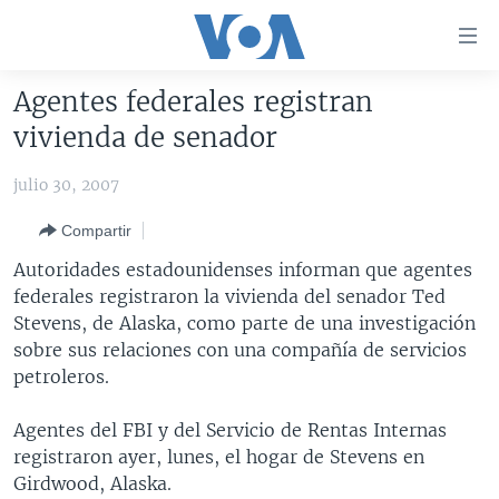
Enlaces
para
accesibilidad
Agentes federales registran
Salte
AMÉRICA DEL NORTE
vivienda de senador
al
ELECCIONES EEUU 2024
EEUU
contenido
julio 30, 2007
principal
VOA VERIFICA
MÉXICO
ELECCIONES EEUU
Salte
Compartir
AMÉRICA LATINA
HAITÍ
VOTO DIVIDIDO
VOA VERIFICA UCRANIA/RUSIA
al
Autoridades estadounidenses informan que agentes
navegador
CHINA EN AMÉRICA LATINA
VOA VERIFICA INMIGRACIÓN
ARGENTINA
federales registraron la vivienda del senador Ted
principal
CENTROAMÉRICA
VOA VERIFICA AMÉRICA LATINA
BOLIVIA
Stevens, de Alaska, como parte de una investigación
Salte
sobre sus relaciones con una compañía de servicios
a
OTRAS SECCIONES
COLOMBIA
COSTA RICA
petroleros.
búsqueda
ESPECIALES DE LA VOA
CHILE
EL SALVADOR
INMIGRACIÓN
Agentes del FBI y del Servicio de Rentas Internas
LIBERTAD DE PRENSA
PERÚ
GUATEMALA
LIBERTAD DE PRENSA
registraron ayer, lunes, el hogar de Stevens en
UCRANIA
ECUADOR
HONDURAS
MUNDO
Girdwood, Alaska.