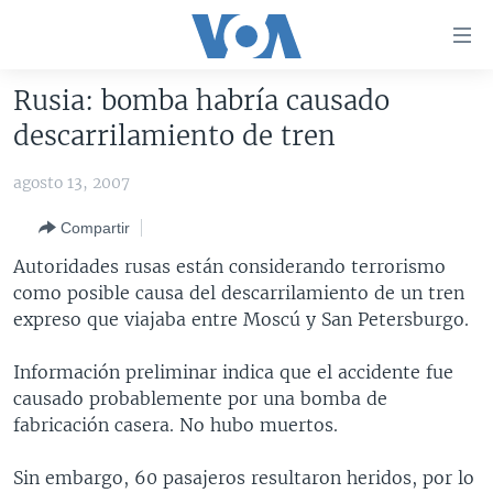
Enlaces
para
accesibilidad
Rusia: bomba habría causado
Salte
AMÉRICA DEL NORTE
descarrilamiento de tren
al
ELECCIONES EEUU 2024
EEUU
contenido
agosto 13, 2007
principal
VOA VERIFICA
MÉXICO
ELECCIONES EEUU
Salte
Compartir
AMÉRICA LATINA
HAITÍ
VOTO DIVIDIDO
VOA VERIFICA UCRANIA/RUSIA
al
Autoridades rusas están considerando terrorismo
navegador
CHINA EN AMÉRICA LATINA
VOA VERIFICA INMIGRACIÓN
ARGENTINA
como posible causa del descarrilamiento de un tren
principal
CENTROAMÉRICA
VOA VERIFICA AMÉRICA LATINA
BOLIVIA
expreso que viajaba entre Moscú y San Petersburgo.
Salte
a
OTRAS SECCIONES
COLOMBIA
COSTA RICA
Información preliminar indica que el accidente fue
búsqueda
ESPECIALES DE LA VOA
CHILE
EL SALVADOR
INMIGRACIÓN
causado probablemente por una bomba de
fabricación casera. No hubo muertos.
LIBERTAD DE PRENSA
PERÚ
GUATEMALA
LIBERTAD DE PRENSA
UCRANIA
ECUADOR
HONDURAS
MUNDO
Sin embargo, 60 pasajeros resultaron heridos, por lo