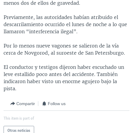
menos dos de ellos de gravedad.
MULTIMEDIA
VENEZUELA
NICARAGUA
ECONOMÍA
PROGRAMAS TV
BRASIL
ENTRETENIMIENTO Y CULTURA
VIDEOS
Previamente, las autoridades habían atribuido el
descarrilamiento ocurrido el lunes de noche a lo que
RADIO
TECNOLOGÍA
FOTOGRAFÍA
EL MUNDO AL DÍA
llamaron “interferencia ilegal”.
DIRECT
DEPORTES
AUDIOS
FORO INTERAMERICANO
AVANCE INFORMATIVO
Por lo menos nueve vagones se salieron de la vía
DOCUMENTALES DE LA VOA
CIENCIA Y SALUD
VISIÓN 360
AUDIONOTICIAS
cerca de Novgorod, al suroeste de San Petersburgo.
LAS CLAVES
BUENOS DÍAS AMÉRICA
Learning English
El conductor y testigos dijeron haber escuchado un
PANORAMA
ESTADOS UNIDOS AL DÍA
leve estallido poco antes del accidente. También
SÍGANOS
EL MUNDO AL DÍA [RADIO]
indicaron haber visto un enorme agujero bajo la
pista.
FORO [RADIO]
DEPORTIVO INTERNACIONAL
Compartir
Follow us
Idiomas
NOTA ECONÓMICA
This item is part of
ENTRETENIMIENTO
Otras noticias