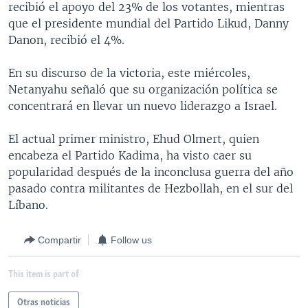
recibió el apoyo del 23% de los votantes, mientras
MULTIMEDIA
VENEZUELA
NICARAGUA
ECONOMÍA
que el presidente mundial del Partido Likud, Danny
PROGRAMAS TV
BRASIL
ENTRETENIMIENTO Y CULTURA
VIDEOS
Danon, recibió el 4%.
RADIO
TECNOLOGÍA
FOTOGRAFÍA
EL MUNDO AL DÍA
En su discurso de la victoria, este miércoles,
DIRECT
DEPORTES
AUDIOS
FORO INTERAMERICANO
AVANCE INFORMATIVO
Netanyahu señaló que su organización política se
concentrará en llevar un nuevo liderazgo a Israel.
DOCUMENTALES DE LA VOA
CIENCIA Y SALUD
VISIÓN 360
AUDIONOTICIAS
LAS CLAVES
BUENOS DÍAS AMÉRICA
El actual primer ministro, Ehud Olmert, quien
Learning English
encabeza el Partido Kadima, ha visto caer su
PANORAMA
ESTADOS UNIDOS AL DÍA
popularidad después de la inconclusa guerra del año
SÍGANOS
EL MUNDO AL DÍA [RADIO]
pasado contra militantes de Hezbollah, en el sur del
Líbano.
FORO [RADIO]
DEPORTIVO INTERNACIONAL
Compartir
Follow us
Idiomas
NOTA ECONÓMICA
This item is part of
ENTRETENIMIENTO
Otras noticias