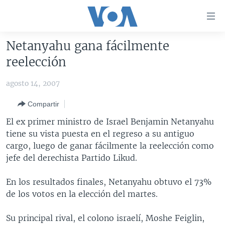
Enlaces
para
accesibilidad
Netanyahu gana fácilmente
Salte
AMÉRICA DEL NORTE
reelección
al
ELECCIONES EEUU 2024
EEUU
contenido
agosto 14, 2007
principal
VOA VERIFICA
MÉXICO
ELECCIONES EEUU
Salte
Compartir
AMÉRICA LATINA
HAITÍ
VOTO DIVIDIDO
VOA VERIFICA UCRANIA/RUSIA
al
El ex primer ministro de Israel Benjamin Netanyahu
navegador
CHINA EN AMÉRICA LATINA
VOA VERIFICA INMIGRACIÓN
ARGENTINA
tiene su vista puesta en el regreso a su antiguo
principal
CENTROAMÉRICA
VOA VERIFICA AMÉRICA LATINA
BOLIVIA
cargo, luego de ganar fácilmente la reelección como
Salte
jefe del derechista Partido Likud.
a
OTRAS SECCIONES
COLOMBIA
COSTA RICA
búsqueda
ESPECIALES DE LA VOA
CHILE
EL SALVADOR
INMIGRACIÓN
En los resultados finales, Netanyahu obtuvo el 73%
de los votos en la elección del martes.
LIBERTAD DE PRENSA
PERÚ
GUATEMALA
LIBERTAD DE PRENSA
UCRANIA
ECUADOR
HONDURAS
MUNDO
Su principal rival, el colono israelí, Moshe Feiglin,