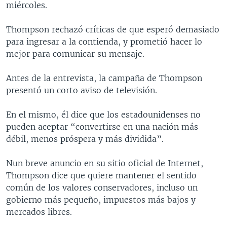
miércoles.
MULTIMEDIA
VENEZUELA
NICARAGUA
ECONOMÍA
PROGRAMAS TV
BRASIL
ENTRETENIMIENTO Y CULTURA
VIDEOS
Thompson rechazó críticas de que esperó demasiado
para ingresar a la contienda, y prometió hacer lo
RADIO
TECNOLOGÍA
FOTOGRAFÍA
EL MUNDO AL DÍA
mejor para comunicar su mensaje.
DIRECT
DEPORTES
AUDIOS
FORO INTERAMERICANO
AVANCE INFORMATIVO
Antes de la entrevista, la campaña de Thompson
DOCUMENTALES DE LA VOA
CIENCIA Y SALUD
VISIÓN 360
AUDIONOTICIAS
presentó un corto aviso de televisión.
LAS CLAVES
BUENOS DÍAS AMÉRICA
Learning English
En el mismo, él dice que los estadounidenses no
PANORAMA
ESTADOS UNIDOS AL DÍA
pueden aceptar “convertirse en una nación más
SÍGANOS
EL MUNDO AL DÍA [RADIO]
débil, menos próspera y más dividida”.
FORO [RADIO]
Nun breve anuncio en su sitio oficial de Internet,
DEPORTIVO INTERNACIONAL
Thompson dice que quiere mantener el sentido
Idiomas
común de los valores conservadores, incluso un
NOTA ECONÓMICA
gobierno más pequeño, impuestos más bajos y
ENTRETENIMIENTO
mercados libres.