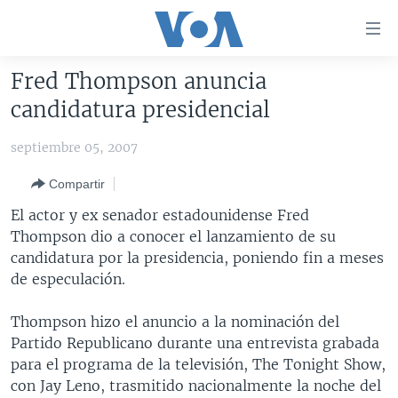
Enlaces
para
accesibilidad
Fred Thompson anuncia
Salte
AMÉRICA DEL NORTE
candidatura presidencial
al
ELECCIONES EEUU 2024
EEUU
contenido
septiembre 05, 2007
principal
VOA VERIFICA
MÉXICO
ELECCIONES EEUU
Salte
Compartir
AMÉRICA LATINA
HAITÍ
VOTO DIVIDIDO
VOA VERIFICA UCRANIA/RUSIA
al
El actor y ex senador estadounidense Fred
navegador
CHINA EN AMÉRICA LATINA
VOA VERIFICA INMIGRACIÓN
ARGENTINA
Thompson dio a conocer el lanzamiento de su
principal
CENTROAMÉRICA
VOA VERIFICA AMÉRICA LATINA
BOLIVIA
candidatura por la presidencia, poniendo fin a meses
Salte
de especulación.
a
OTRAS SECCIONES
COLOMBIA
COSTA RICA
búsqueda
ESPECIALES DE LA VOA
CHILE
EL SALVADOR
INMIGRACIÓN
Thompson hizo el anuncio a la nominación del
Partido Republicano durante una entrevista grabada
LIBERTAD DE PRENSA
PERÚ
GUATEMALA
LIBERTAD DE PRENSA
para el programa de la televisión, The Tonight Show,
UCRANIA
ECUADOR
HONDURAS
MUNDO
con Jay Leno, trasmitido nacionalmente la noche del