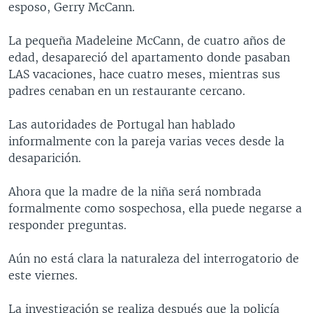
esposo, Gerry McCann.
MULTIMEDIA
VENEZUELA
NICARAGUA
ECONOMÍA
PROGRAMAS TV
BRASIL
ENTRETENIMIENTO Y CULTURA
VIDEOS
La pequeña Madeleine McCann, de cuatro años de
edad, desapareció del apartamento donde pasaban
RADIO
TECNOLOGÍA
FOTOGRAFÍA
EL MUNDO AL DÍA
LAS vacaciones, hace cuatro meses, mientras sus
DIRECT
DEPORTES
AUDIOS
FORO INTERAMERICANO
AVANCE INFORMATIVO
padres cenaban en un restaurante cercano.
DOCUMENTALES DE LA VOA
CIENCIA Y SALUD
VISIÓN 360
AUDIONOTICIAS
Las autoridades de Portugal han hablado
LAS CLAVES
BUENOS DÍAS AMÉRICA
informalmente con la pareja varias veces desde la
Learning English
desaparición.
PANORAMA
ESTADOS UNIDOS AL DÍA
SÍGANOS
EL MUNDO AL DÍA [RADIO]
Ahora que la madre de la niña será nombrada
formalmente como sospechosa, ella puede negarse a
FORO [RADIO]
responder preguntas.
DEPORTIVO INTERNACIONAL
Idiomas
Aún no está clara la naturaleza del interrogatorio de
NOTA ECONÓMICA
este viernes.
ENTRETENIMIENTO
La investigación se realiza después que la policía