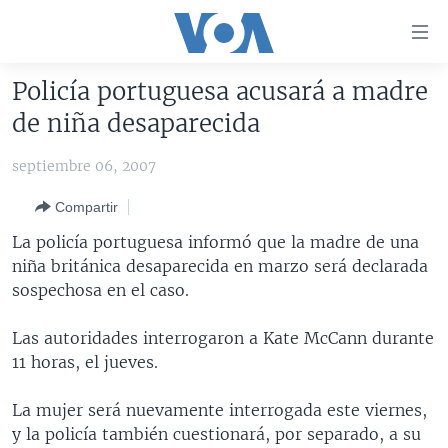
Enlaces
para
accesibilidad
Policía portuguesa acusará a madre
Salte
AMÉRICA DEL NORTE
de niña desaparecida
al
ELECCIONES EEUU 2024
EEUU
contenido
septiembre 06, 2007
principal
VOA VERIFICA
MÉXICO
ELECCIONES EEUU
Salte
Compartir
AMÉRICA LATINA
HAITÍ
VOTO DIVIDIDO
VOA VERIFICA UCRANIA/RUSIA
al
La policía portuguesa informó que la madre de una
navegador
CHINA EN AMÉRICA LATINA
VOA VERIFICA INMIGRACIÓN
ARGENTINA
niña británica desaparecida en marzo será declarada
principal
CENTROAMÉRICA
VOA VERIFICA AMÉRICA LATINA
BOLIVIA
sospechosa en el caso.
Salte
a
OTRAS SECCIONES
COLOMBIA
COSTA RICA
Las autoridades interrogaron a Kate McCann durante
búsqueda
ESPECIALES DE LA VOA
CHILE
EL SALVADOR
INMIGRACIÓN
11 horas, el jueves.
LIBERTAD DE PRENSA
PERÚ
GUATEMALA
LIBERTAD DE PRENSA
La mujer será nuevamente interrogada este viernes,
UCRANIA
ECUADOR
HONDURAS
MUNDO
y la policía también cuestionará, por separado, a su