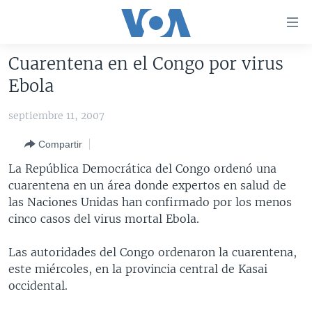
Enlaces
para
accesibilidad
Cuarentena en el Congo por virus
Salte
AMÉRICA DEL NORTE
Ebola
al
ELECCIONES EEUU 2024
EEUU
contenido
septiembre 11, 2007
principal
VOA VERIFICA
MÉXICO
ELECCIONES EEUU
Salte
Compartir
AMÉRICA LATINA
HAITÍ
VOTO DIVIDIDO
VOA VERIFICA UCRANIA/RUSIA
al
La República Democrática del Congo ordenó una
navegador
CHINA EN AMÉRICA LATINA
VOA VERIFICA INMIGRACIÓN
ARGENTINA
cuarentena en un área donde expertos en salud de
principal
CENTROAMÉRICA
VOA VERIFICA AMÉRICA LATINA
BOLIVIA
las Naciones Unidas han confirmado por los menos
Salte
cinco casos del virus mortal Ebola.
a
OTRAS SECCIONES
COLOMBIA
COSTA RICA
búsqueda
ESPECIALES DE LA VOA
CHILE
EL SALVADOR
INMIGRACIÓN
Las autoridades del Congo ordenaron la cuarentena,
este miércoles, en la provincia central de Kasai
LIBERTAD DE PRENSA
PERÚ
GUATEMALA
LIBERTAD DE PRENSA
occidental.
UCRANIA
ECUADOR
HONDURAS
MUNDO