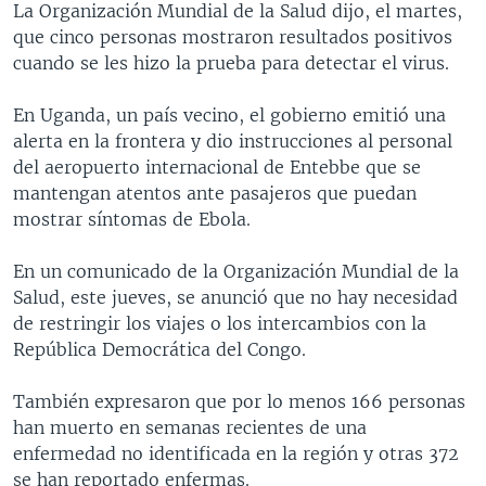
La Organización Mundial de la Salud dijo, el martes,
MULTIMEDIA
VENEZUELA
NICARAGUA
ECONOMÍA
que cinco personas mostraron resultados positivos
PROGRAMAS TV
BRASIL
ENTRETENIMIENTO Y CULTURA
VIDEOS
cuando se les hizo la prueba para detectar el virus.
RADIO
TECNOLOGÍA
FOTOGRAFÍA
EL MUNDO AL DÍA
En Uganda, un país vecino, el gobierno emitió una
DIRECT
DEPORTES
AUDIOS
FORO INTERAMERICANO
AVANCE INFORMATIVO
alerta en la frontera y dio instrucciones al personal
del aeropuerto internacional de Entebbe que se
DOCUMENTALES DE LA VOA
CIENCIA Y SALUD
VISIÓN 360
AUDIONOTICIAS
mantengan atentos ante pasajeros que puedan
LAS CLAVES
BUENOS DÍAS AMÉRICA
mostrar síntomas de Ebola.
Learning English
PANORAMA
ESTADOS UNIDOS AL DÍA
En un comunicado de la Organización Mundial de la
SÍGANOS
EL MUNDO AL DÍA [RADIO]
Salud, este jueves, se anunció que no hay necesidad
de restringir los viajes o los intercambios con la
FORO [RADIO]
República Democrática del Congo.
DEPORTIVO INTERNACIONAL
Idiomas
También expresaron que por lo menos 166 personas
NOTA ECONÓMICA
han muerto en semanas recientes de una
ENTRETENIMIENTO
enfermedad no identificada en la región y otras 372
se han reportado enfermas.