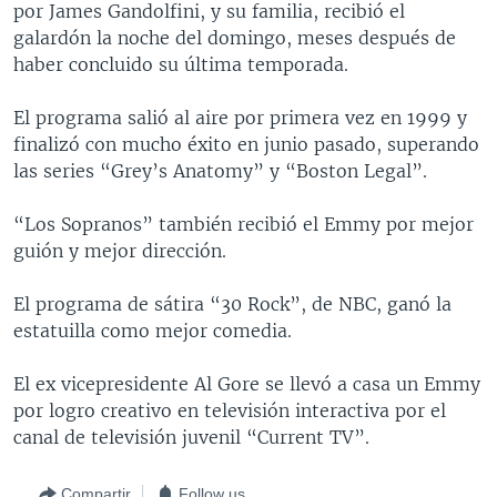
por James Gandolfini, y su familia, recibió el
MULTIMEDIA
VENEZUELA
NICARAGUA
ECONOMÍA
galardón la noche del domingo, meses después de
PROGRAMAS TV
BRASIL
ENTRETENIMIENTO Y CULTURA
VIDEOS
haber concluido su última temporada.
RADIO
TECNOLOGÍA
FOTOGRAFÍA
EL MUNDO AL DÍA
El programa salió al aire por primera vez en 1999 y
DIRECT
DEPORTES
AUDIOS
FORO INTERAMERICANO
AVANCE INFORMATIVO
finalizó con mucho éxito en junio pasado, superando
las series “Grey’s Anatomy” y “Boston Legal”.
DOCUMENTALES DE LA VOA
CIENCIA Y SALUD
VISIÓN 360
AUDIONOTICIAS
LAS CLAVES
BUENOS DÍAS AMÉRICA
“Los Sopranos” también recibió el Emmy por mejor
Learning English
guión y mejor dirección.
PANORAMA
ESTADOS UNIDOS AL DÍA
SÍGANOS
EL MUNDO AL DÍA [RADIO]
El programa de sátira “30 Rock”, de NBC, ganó la
estatuilla como mejor comedia.
FORO [RADIO]
DEPORTIVO INTERNACIONAL
El ex vicepresidente Al Gore se llevó a casa un Emmy
Idiomas
por logro creativo en televisión interactiva por el
NOTA ECONÓMICA
canal de televisión juvenil “Current TV”.
ENTRETENIMIENTO
Compartir
Follow us