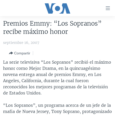
Enlaces
para
accesibilidad
Premios Emmy: “Los Sopranos”
Salte
AMÉRICA DEL NORTE
recibe máximo honor
al
ELECCIONES EEUU 2024
EEUU
contenido
septiembre 16, 2007
principal
VOA VERIFICA
MÉXICO
ELECCIONES EEUU
Salte
Compartir
AMÉRICA LATINA
HAITÍ
VOTO DIVIDIDO
VOA VERIFICA UCRANIA/RUSIA
al
La serie televisiva “Los Sopranos” recibió el máximo
navegador
CHINA EN AMÉRICA LATINA
VOA VERIFICA INMIGRACIÓN
ARGENTINA
honor como Mejor Drama, en la quincuagésimo
principal
CENTROAMÉRICA
VOA VERIFICA AMÉRICA LATINA
BOLIVIA
novena entrega anual de premios Emmy, en Los
Salte
Angeles, California, durante la cual fueron
a
OTRAS SECCIONES
COLOMBIA
COSTA RICA
reconocidos los mejores programas de la televisión
búsqueda
ESPECIALES DE LA VOA
CHILE
EL SALVADOR
INMIGRACIÓN
de Estados Unidos.
LIBERTAD DE PRENSA
PERÚ
GUATEMALA
LIBERTAD DE PRENSA
“Los Sopranos”, un programa acerca de un jefe de la
UCRANIA
ECUADOR
HONDURAS
MUNDO
mafia de Nueva Jersey, Tony Soprano, protagonizado