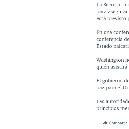
MULTIMEDIA
VENEZUELA
NICARAGUA
ECONOMÍA
La Secretaria
para asegurar 
PROGRAMAS TV
BRASIL
ENTRETENIMIENTO Y CULTURA
VIDEOS
está previsto
RADIO
TECNOLOGÍA
FOTOGRAFÍA
EL MUNDO AL DÍA
En una confer
DIRECT
DEPORTES
AUDIOS
FORO INTERAMERICANO
AVANCE INFORMATIVO
conferencia de
DOCUMENTALES DE LA VOA
CIENCIA Y SALUD
VISIÓN 360
AUDIONOTICIAS
Estado palesti
LAS CLAVES
BUENOS DÍAS AMÉRICA
Washington no 
PANORAMA
ESTADOS UNIDOS AL DÍA
quién asistirá
EL MUNDO AL DÍA [RADIO]
El gobierno d
FORO [RADIO]
paz para el O
DEPORTIVO INTERNACIONAL
Las autoridad
NOTA ECONÓMICA
principios me
ENTRETENIMIENTO
Compartir