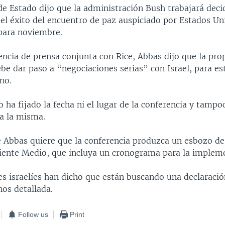
 de Estado dijo que la administración Bush trabajará dec
el éxito del encuentro de paz auspiciado por Estados Uni
 para noviembre.
encia de prensa conjunta con Rice, Abbas dijo que la pro
be dar paso a “negociaciones serias” con Israel, para es
no.
ha fijado la fecha ni el lugar de la conferencia y tampo
 a la misma.
e Abbas quiere que la conferencia produzca un esbozo de
riente Medio, que incluya un cronograma para la implem
es israelíes han dicho que están buscando una declaració
nos detallada.
Follow us
Print