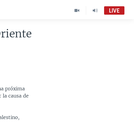
LIVE
riente
una próxima
 la causa de
alestino,