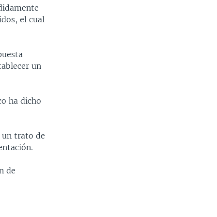
ididamente
dos, el cual
puesta
tablecer un
co ha dicho
 un trato de
entación.
n de