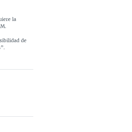
uiere la
-M.
sibilidad de
s”.