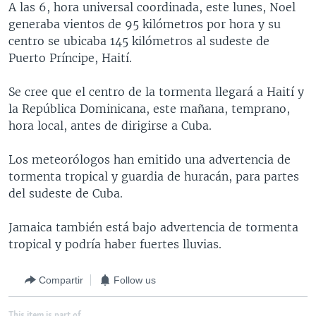
A las 6, hora universal coordinada, este lunes, Noel
MULTIMEDIA
VENEZUELA
NICARAGUA
ECONOMÍA
generaba vientos de 95 kilómetros por hora y su
PROGRAMAS TV
BRASIL
ENTRETENIMIENTO Y CULTURA
VIDEOS
centro se ubicaba 145 kilómetros al sudeste de
Puerto Príncipe, Haití.
RADIO
TECNOLOGÍA
FOTOGRAFÍA
EL MUNDO AL DÍA
DIRECT
DEPORTES
AUDIOS
FORO INTERAMERICANO
AVANCE INFORMATIVO
Se cree que el centro de la tormenta llegará a Haití y
la República Dominicana, este mañana, temprano,
DOCUMENTALES DE LA VOA
CIENCIA Y SALUD
VISIÓN 360
AUDIONOTICIAS
hora local, antes de dirigirse a Cuba.
LAS CLAVES
BUENOS DÍAS AMÉRICA
Learning English
Los meteorólogos han emitido una advertencia de
PANORAMA
ESTADOS UNIDOS AL DÍA
tormenta tropical y guardia de huracán, para partes
SÍGANOS
EL MUNDO AL DÍA [RADIO]
del sudeste de Cuba.
FORO [RADIO]
Jamaica también está bajo advertencia de tormenta
DEPORTIVO INTERNACIONAL
tropical y podría haber fuertes lluvias.
Idiomas
NOTA ECONÓMICA
Compartir
Follow us
ENTRETENIMIENTO
This item is part of