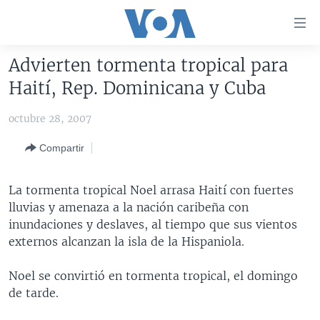
Enlaces
para
accesibilidad
Advierten tormenta tropical para
Salte
AMÉRICA DEL NORTE
Haití, Rep. Dominicana y Cuba
al
ELECCIONES EEUU 2024
EEUU
contenido
octubre 28, 2007
principal
VOA VERIFICA
MÉXICO
ELECCIONES EEUU
Salte
Compartir
AMÉRICA LATINA
HAITÍ
VOTO DIVIDIDO
VOA VERIFICA UCRANIA/RUSIA
al
navegador
CHINA EN AMÉRICA LATINA
VOA VERIFICA INMIGRACIÓN
ARGENTINA
La tormenta tropical Noel arrasa Haití con fuertes
principal
CENTROAMÉRICA
VOA VERIFICA AMÉRICA LATINA
BOLIVIA
lluvias y amenaza a la nación caribeña con
Salte
inundaciones y deslaves, al tiempo que sus vientos
a
OTRAS SECCIONES
COLOMBIA
COSTA RICA
externos alcanzan la isla de la Hispaniola.
búsqueda
ESPECIALES DE LA VOA
CHILE
EL SALVADOR
INMIGRACIÓN
Noel se convirtió en tormenta tropical, el domingo
LIBERTAD DE PRENSA
PERÚ
GUATEMALA
LIBERTAD DE PRENSA
de tarde.
UCRANIA
ECUADOR
HONDURAS
MUNDO