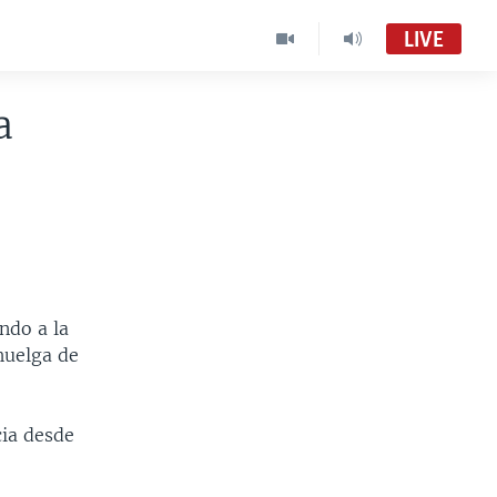
LIVE
a
ndo a la
huelga de
cia desde