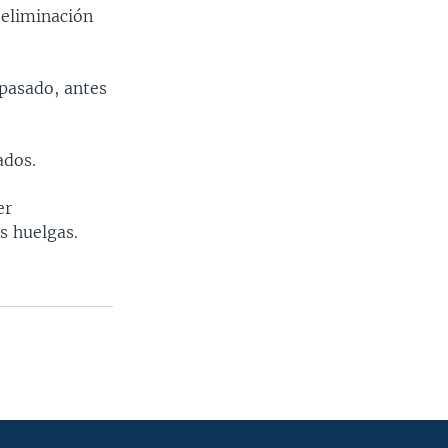
 eliminación
 pasado, antes
ados.
er
s huelgas.