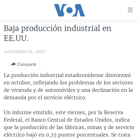
Enlaces
para
accesibilidad
Baja producción industrial en
Salte
AMÉRICA DEL NORTE
EE.UU.
al
ELECCIONES EEUU 2024
EEUU
contenido
noviembre 15, 2007
principal
VOA VERIFICA
MÉXICO
ELECCIONES EEUU
Salte
Compartir
AMÉRICA LATINA
HAITÍ
VOTO DIVIDIDO
VOA VERIFICA UCRANIA/RUSIA
al
La producción industrial estadounidense disminuyó
navegador
CHINA EN AMÉRICA LATINA
VOA VERIFICA INMIGRACIÓN
ARGENTINA
en octubre, reflejando los problemas de los sectores
principal
CENTROAMÉRICA
VOA VERIFICA AMÉRICA LATINA
BOLIVIA
de vivienda y de automóviles y una declinación en la
Salte
demanda por el servicio eléctrico.
a
OTRAS SECCIONES
COLOMBIA
COSTA RICA
búsqueda
ESPECIALES DE LA VOA
CHILE
EL SALVADOR
INMIGRACIÓN
Un informe emitido, este viernes, por la Reserva
Federal, el Banco Central de Estados Unidos, indica
LIBERTAD DE PRENSA
PERÚ
GUATEMALA
LIBERTAD DE PRENSA
que la producción de las fábricas, minas y de servicio
UCRANIA
ECUADOR
HONDURAS
MUNDO
eléctrico bajó en 0,25 puntos porcentuales. Se trata