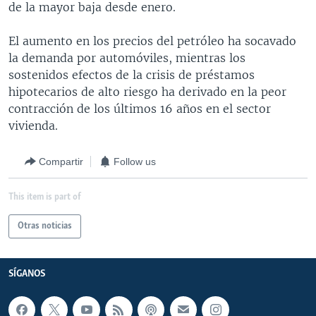
de la mayor baja desde enero.
MULTIMEDIA
VENEZUELA
NICARAGUA
ECONOMÍA
PROGRAMAS TV
BRASIL
ENTRETENIMIENTO Y CULTURA
VIDEOS
El aumento en los precios del petróleo ha socavado
la demanda por automóviles, mientras los
RADIO
TECNOLOGÍA
FOTOGRAFÍA
EL MUNDO AL DÍA
sostenidos efectos de la crisis de préstamos
DIRECT
DEPORTES
AUDIOS
FORO INTERAMERICANO
AVANCE INFORMATIVO
hipotecarios de alto riesgo ha derivado en la peor
contracción de los últimos 16 años en el sector
DOCUMENTALES DE LA VOA
CIENCIA Y SALUD
VISIÓN 360
AUDIONOTICIAS
vivienda.
LAS CLAVES
BUENOS DÍAS AMÉRICA
Learning English
Compartir
Follow us
PANORAMA
ESTADOS UNIDOS AL DÍA
SÍGANOS
EL MUNDO AL DÍA [RADIO]
This item is part of
FORO [RADIO]
Otras noticias
DEPORTIVO INTERNACIONAL
Idiomas
NOTA ECONÓMICA
SÍGANOS
ENTRETENIMIENTO