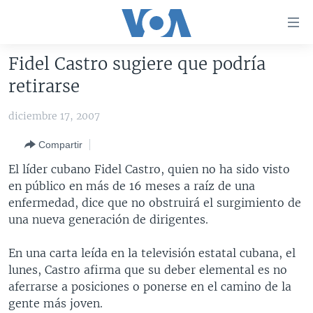
Enlaces
para
accesibilidad
Fidel Castro sugiere que podría
Salte
AMÉRICA DEL NORTE
retirarse
al
ELECCIONES EEUU 2024
EEUU
contenido
diciembre 17, 2007
principal
VOA VERIFICA
MÉXICO
ELECCIONES EEUU
Salte
Compartir
AMÉRICA LATINA
HAITÍ
VOTO DIVIDIDO
VOA VERIFICA UCRANIA/RUSIA
al
El líder cubano Fidel Castro, quien no ha sido visto
navegador
CHINA EN AMÉRICA LATINA
VOA VERIFICA INMIGRACIÓN
ARGENTINA
en público en más de 16 meses a raíz de una
principal
CENTROAMÉRICA
VOA VERIFICA AMÉRICA LATINA
BOLIVIA
enfermedad, dice que no obstruirá el surgimiento de
Salte
una nueva generación de dirigentes.
a
OTRAS SECCIONES
COLOMBIA
COSTA RICA
búsqueda
ESPECIALES DE LA VOA
CHILE
EL SALVADOR
INMIGRACIÓN
En una carta leída en la televisión estatal cubana, el
lunes, Castro afirma que su deber elemental es no
LIBERTAD DE PRENSA
PERÚ
GUATEMALA
LIBERTAD DE PRENSA
aferrarse a posiciones o ponerse en el camino de la
UCRANIA
ECUADOR
HONDURAS
MUNDO
gente más joven.