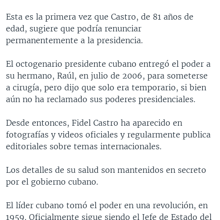
MULTIMEDIA
VENEZUELA
NICARAGUA
ECONOMÍA
Esta es la primera vez que Castro, de 81 años de
PROGRAMAS TV
BRASIL
ENTRETENIMIENTO Y CULTURA
VIDEOS
edad, sugiere que podría renunciar
permanentemente a la presidencia.
RADIO
TECNOLOGÍA
FOTOGRAFÍA
EL MUNDO AL DÍA
DIRECT
DEPORTES
AUDIOS
FORO INTERAMERICANO
AVANCE INFORMATIVO
El octogenario presidente cubano entregó el poder a
su hermano, Raúl, en julio de 2006, para someterse
DOCUMENTALES DE LA VOA
CIENCIA Y SALUD
VISIÓN 360
AUDIONOTICIAS
a cirugía, pero dijo que solo era temporario, si bien
LAS CLAVES
BUENOS DÍAS AMÉRICA
aún no ha reclamado sus poderes presidenciales.
Learning English
PANORAMA
ESTADOS UNIDOS AL DÍA
Desde entonces, Fidel Castro ha aparecido en
SÍGANOS
EL MUNDO AL DÍA [RADIO]
fotografías y videos oficiales y regularmente publica
editoriales sobre temas internacionales.
FORO [RADIO]
DEPORTIVO INTERNACIONAL
Los detalles de su salud son mantenidos en secreto
Idiomas
por el gobierno cubano.
NOTA ECONÓMICA
ENTRETENIMIENTO
El líder cubano tomó el poder en una revolución, en
1959. Oficialmente sigue siendo el Jefe de Estado del