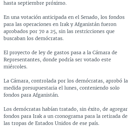
hasta septiembre próximo.
MULTIMEDIA
VENEZUELA
NICARAGUA
ECONOMÍA
PROGRAMAS TV
BRASIL
ENTRETENIMIENTO Y CULTURA
VIDEOS
En una votación anticipada en el Senado, los fondos
para las operaciones en Irak y Afganistán fueron
RADIO
TECNOLOGÍA
FOTOGRAFÍA
EL MUNDO AL DÍA
aprobados por 70 a 25, sin las restricciones que
DIRECT
DEPORTES
AUDIOS
FORO INTERAMERICANO
AVANCE INFORMATIVO
buscaban los demócratas.
DOCUMENTALES DE LA VOA
CIENCIA Y SALUD
VISIÓN 360
AUDIONOTICIAS
El proyecto de ley de gastos pasa a la Cámara de
LAS CLAVES
BUENOS DÍAS AMÉRICA
Representantes, donde podría ser votado este
Learning English
miércoles.
PANORAMA
ESTADOS UNIDOS AL DÍA
SÍGANOS
EL MUNDO AL DÍA [RADIO]
La Cámara, controlada por los demócratas, aprobó la
medida presupuestaria el lunes, conteniendo solo
FORO [RADIO]
fondos para Afganistán.
DEPORTIVO INTERNACIONAL
Idiomas
Los demócratas habían tratado, sin éxito, de agregar
NOTA ECONÓMICA
fondos para Irak a un cronograma para la retirada de
ENTRETENIMIENTO
las tropas de Estados Unidos de ese país.