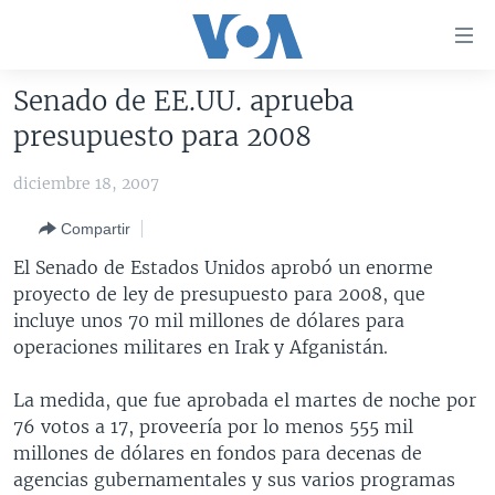
Enlaces
para
accesibilidad
Senado de EE.UU. aprueba
Salte
AMÉRICA DEL NORTE
presupuesto para 2008
al
ELECCIONES EEUU 2024
EEUU
contenido
diciembre 18, 2007
principal
VOA VERIFICA
MÉXICO
ELECCIONES EEUU
Salte
Compartir
AMÉRICA LATINA
HAITÍ
VOTO DIVIDIDO
VOA VERIFICA UCRANIA/RUSIA
al
El Senado de Estados Unidos aprobó un enorme
navegador
CHINA EN AMÉRICA LATINA
VOA VERIFICA INMIGRACIÓN
ARGENTINA
proyecto de ley de presupuesto para 2008, que
principal
CENTROAMÉRICA
VOA VERIFICA AMÉRICA LATINA
BOLIVIA
incluye unos 70 mil millones de dólares para
Salte
operaciones militares en Irak y Afganistán.
a
OTRAS SECCIONES
COLOMBIA
COSTA RICA
búsqueda
ESPECIALES DE LA VOA
CHILE
EL SALVADOR
INMIGRACIÓN
La medida, que fue aprobada el martes de noche por
76 votos a 17, proveería por lo menos 555 mil
LIBERTAD DE PRENSA
PERÚ
GUATEMALA
LIBERTAD DE PRENSA
millones de dólares en fondos para decenas de
UCRANIA
ECUADOR
HONDURAS
MUNDO
agencias gubernamentales y sus varios programas