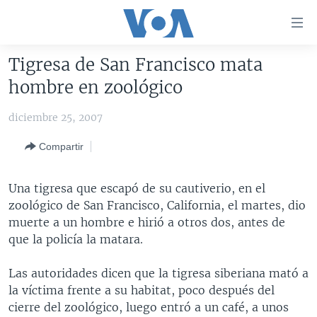
Enlaces
para
accesibilidad
Tigresa de San Francisco mata
Salte
AMÉRICA DEL NORTE
hombre en zoológico
al
ELECCIONES EEUU 2024
EEUU
contenido
diciembre 25, 2007
principal
VOA VERIFICA
MÉXICO
ELECCIONES EEUU
Salte
Compartir
AMÉRICA LATINA
HAITÍ
VOTO DIVIDIDO
VOA VERIFICA UCRANIA/RUSIA
al
navegador
CHINA EN AMÉRICA LATINA
VOA VERIFICA INMIGRACIÓN
ARGENTINA
Una tigresa que escapó de su cautiverio, en el
principal
CENTROAMÉRICA
VOA VERIFICA AMÉRICA LATINA
BOLIVIA
zoológico de San Francisco, California, el martes, dio
Salte
muerte a un hombre e hirió a otros dos, antes de
a
OTRAS SECCIONES
COLOMBIA
COSTA RICA
que la policía la matara.
búsqueda
ESPECIALES DE LA VOA
CHILE
EL SALVADOR
INMIGRACIÓN
Las autoridades dicen que la tigresa siberiana mató a
LIBERTAD DE PRENSA
PERÚ
GUATEMALA
LIBERTAD DE PRENSA
la víctima frente a su habitat, poco después del
UCRANIA
ECUADOR
HONDURAS
MUNDO
cierre del zoológico, luego entró a un café, a unos