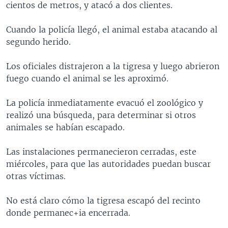
cientos de metros, y atacó a dos clientes.
MULTIMEDIA
VENEZUELA
NICARAGUA
ECONOMÍA
PROGRAMAS TV
BRASIL
ENTRETENIMIENTO Y CULTURA
VIDEOS
Cuando la policía llegó, el animal estaba atacando al
segundo herido.
RADIO
TECNOLOGÍA
FOTOGRAFÍA
EL MUNDO AL DÍA
DIRECT
DEPORTES
AUDIOS
FORO INTERAMERICANO
AVANCE INFORMATIVO
Los oficiales distrajeron a la tigresa y luego abrieron
fuego cuando el animal se les aproximó.
DOCUMENTALES DE LA VOA
CIENCIA Y SALUD
VISIÓN 360
AUDIONOTICIAS
LAS CLAVES
BUENOS DÍAS AMÉRICA
La policía inmediatamente evacuó el zoológico y
Learning English
realizó una búsqueda, para determinar si otros
PANORAMA
ESTADOS UNIDOS AL DÍA
animales se habían escapado.
SÍGANOS
EL MUNDO AL DÍA [RADIO]
Las instalaciones permanecieron cerradas, este
FORO [RADIO]
miércoles, para que las autoridades puedan buscar
DEPORTIVO INTERNACIONAL
otras víctimas.
Idiomas
NOTA ECONÓMICA
No está claro cómo la tigresa escapó del recinto
ENTRETENIMIENTO
donde permanec+ia encerrada.