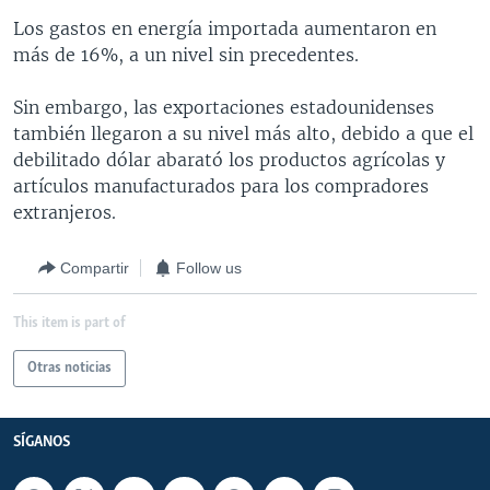
MULTIMEDIA
VENEZUELA
NICARAGUA
ECONOMÍA
Los gastos en energía importada aumentaron en
más de 16%, a un nivel sin precedentes.
PROGRAMAS TV
BRASIL
ENTRETENIMIENTO Y CULTURA
VIDEOS
RADIO
TECNOLOGÍA
FOTOGRAFÍA
EL MUNDO AL DÍA
Sin embargo, las exportaciones estadounidenses
también llegaron a su nivel más alto, debido a que el
DIRECT
DEPORTES
AUDIOS
FORO INTERAMERICANO
AVANCE INFORMATIVO
debilitado dólar abarató los productos agrícolas y
DOCUMENTALES DE LA VOA
CIENCIA Y SALUD
VISIÓN 360
AUDIONOTICIAS
artículos manufacturados para los compradores
extranjeros.
LAS CLAVES
BUENOS DÍAS AMÉRICA
Learning English
PANORAMA
ESTADOS UNIDOS AL DÍA
Compartir
Follow us
SÍGANOS
EL MUNDO AL DÍA [RADIO]
This item is part of
FORO [RADIO]
Otras noticias
DEPORTIVO INTERNACIONAL
Idiomas
NOTA ECONÓMICA
SÍGANOS
ENTRETENIMIENTO