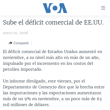
Enlaces
para
accesibilidad
Sube el déficit comercial de EE.UU.
Salte
AMÉRICA DEL NORTE
al
enero 10, 2008
ELECCIONES EEUU 2024
EEUU
contenido
Compartir
principal
VOA VERIFICA
MÉXICO
ELECCIONES EEUU
Salte
El déficit comercial de Estados Unidos aumentó en
AMÉRICA LATINA
HAITÍ
VOTO DIVIDIDO
VOA VERIFICA UCRANIA/RUSIA
al
noviembre, a su nivel más alto en más de un año,
navegador
CHINA EN AMÉRICA LATINA
VOA VERIFICA INMIGRACIÓN
ARGENTINA
impulsado por el incremento en los costos del
principal
petróleo importado.
CENTROAMÉRICA
VOA VERIFICA AMÉRICA LATINA
BOLIVIA
Salte
a
OTRAS SECCIONES
COLOMBIA
COSTA RICA
Un informe divulgado, este viernes, por el
búsqueda
Departamento de Comercio dice que la brecha entre
ESPECIALES DE LA VOA
CHILE
EL SALVADOR
INMIGRACIÓN
las importaciones y las exportaciones aumentaron
LIBERTAD DE PRENSA
PERÚ
GUATEMALA
LIBERTAD DE PRENSA
más de un 9% en noviembre, a un poco más de 63
mil millones de dólares.
UCRANIA
ECUADOR
HONDURAS
MUNDO