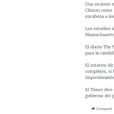
MULTIMEDIA
VENEZUELA
NICARAGUA
ECONOMÍA
Una reciente 
Clinton como l
PROGRAMAS TV
BRASIL
ENTRETENIMIENTO Y CULTURA
VIDEOS
encabeza a lo
RADIO
TECNOLOGÍA
FOTOGRAFÍA
EL MUNDO AL DÍA
Los estudios 
DIRECT
DEPORTES
AUDIOS
FORO INTERAMERICANO
AVANCE INFORMATIVO
Massachusetts
DOCUMENTALES DE LA VOA
CIENCIA Y SALUD
VISIÓN 360
AUDIONOTICIAS
El diario The
LAS CLAVES
BUENOS DÍAS AMÉRICA
para la candid
PANORAMA
ESTADOS UNIDOS AL DÍA
El rotativo di
EL MUNDO AL DÍA [RADIO]
complejos, si 
FORO [RADIO]
impresionante
DEPORTIVO INTERNACIONAL
El Times dice 
NOTA ECONÓMICA
gobierno del 
ENTRETENIMIENTO
Compartir