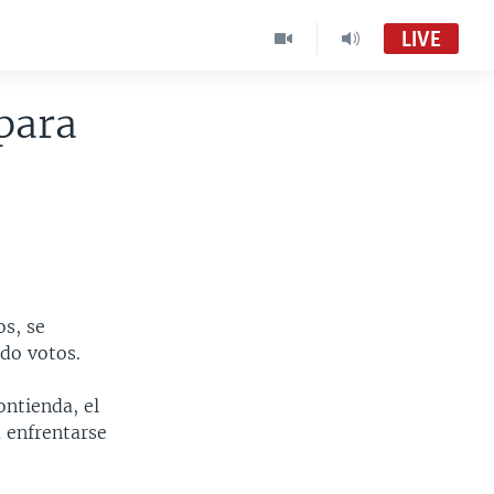
LIVE
para
os, se
do votos.
ntienda, el
a enfrentarse