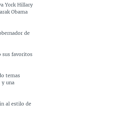
a York Hillary
 Barak Obama
gobernador de
 sus favoritos
ado temas
o y una
n al estilo de