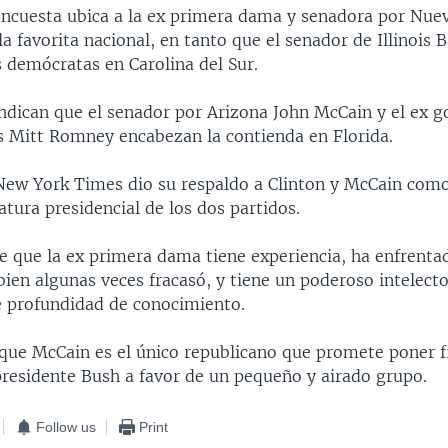
encuesta ubica a la ex primera dama y senadora por Nuev
a favorita nacional, en tanto que el senador de Illinois
s demócratas en Carolina del Sur.
indican que el senador por Arizona John McCain y el ex 
 Mitt Romney encabezan la contienda en Florida.
 New York Times dio su respaldo a Clinton y McCain como
atura presidencial de los dos partidos.
ce que la ex primera dama tiene experiencia, ha enfrent
bien algunas veces fracasó, y tiene un poderoso intelect
 profundidad de conocimiento.
que McCain es el único republicano que promete poner fi
presidente Bush a favor de un pequeño y airado grupo.
Follow us
Print