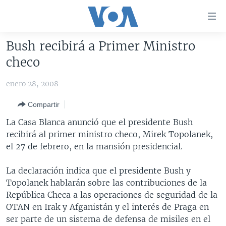
Enlaces
para
accesibilidad
Bush recibirá a Primer Ministro
Salte
AMÉRICA DEL NORTE
checo
al
ELECCIONES EEUU 2024
EEUU
contenido
enero 28, 2008
principal
VOA VERIFICA
MÉXICO
ELECCIONES EEUU
Salte
Compartir
AMÉRICA LATINA
HAITÍ
VOTO DIVIDIDO
VOA VERIFICA UCRANIA/RUSIA
al
La Casa Blanca anunció que el presidente Bush
navegador
CHINA EN AMÉRICA LATINA
VOA VERIFICA INMIGRACIÓN
ARGENTINA
recibirá al primer ministro checo, Mirek Topolanek,
principal
CENTROAMÉRICA
VOA VERIFICA AMÉRICA LATINA
BOLIVIA
el 27 de febrero, en la mansión presidencial.
Salte
a
OTRAS SECCIONES
COLOMBIA
COSTA RICA
La declaración indica que el presidente Bush y
búsqueda
ESPECIALES DE LA VOA
CHILE
EL SALVADOR
INMIGRACIÓN
Topolanek hablarán sobre las contribuciones de la
República Checa a las operaciones de seguridad de la
LIBERTAD DE PRENSA
PERÚ
GUATEMALA
LIBERTAD DE PRENSA
OTAN en Irak y Afganistán y el interés de Praga en
UCRANIA
ECUADOR
HONDURAS
MUNDO
ser parte de un sistema de defensa de misiles en el