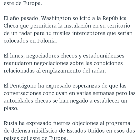
este de Europa.
MULTIMEDIA
VENEZUELA
NICARAGUA
ECONOMÍA
PROGRAMAS TV
BRASIL
ENTRETENIMIENTO Y CULTURA
VIDEOS
El año pasado, Washington solicitó a la República
Checa que permitiera la instalación en su territorio
RADIO
TECNOLOGÍA
FOTOGRAFÍA
EL MUNDO AL DÍA
de un radar para 10 misiles interceptores que serían
DIRECT
DEPORTES
AUDIOS
FORO INTERAMERICANO
AVANCE INFORMATIVO
colocados en Polonia.
DOCUMENTALES DE LA VOA
CIENCIA Y SALUD
VISIÓN 360
AUDIONOTICIAS
El lunes, negociadores checos y estadounidenses
LAS CLAVES
BUENOS DÍAS AMÉRICA
reanudaron negociaciones sobre las condiciones
Learning English
relacionadas al emplazamiento del radar.
PANORAMA
ESTADOS UNIDOS AL DÍA
SÍGANOS
EL MUNDO AL DÍA [RADIO]
El Pentágono ha expresado esperanzas de que las
conversaciones concluyan en varias semanas pero las
FORO [RADIO]
autoridades checas se han negado a establecer un
DEPORTIVO INTERNACIONAL
plazo.
Idiomas
NOTA ECONÓMICA
Rusia ha expresado fuertes objeciones al programa
ENTRETENIMIENTO
de defensa misilístico de Estados Unidos en esos dos
países del este de Europa.