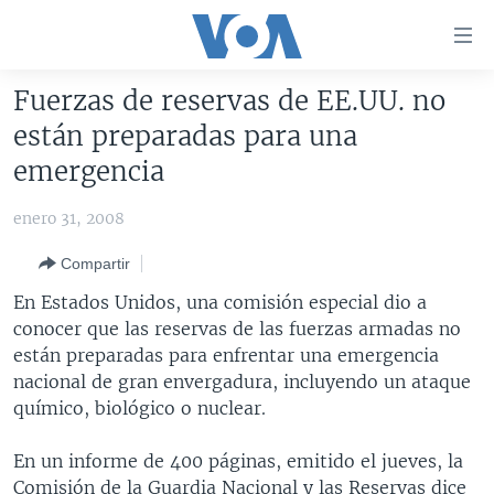
Enlaces
para
accesibilidad
Fuerzas de reservas de EE.UU. no
Salte
AMÉRICA DEL NORTE
están preparadas para una
al
ELECCIONES EEUU 2024
EEUU
emergencia
contenido
principal
VOA VERIFICA
MÉXICO
ELECCIONES EEUU
enero 31, 2008
Salte
AMÉRICA LATINA
HAITÍ
VOTO DIVIDIDO
VOA VERIFICA UCRANIA/RUSIA
al
Compartir
navegador
CHINA EN AMÉRICA LATINA
VOA VERIFICA INMIGRACIÓN
ARGENTINA
En Estados Unidos, una comisión especial dio a
principal
CENTROAMÉRICA
VOA VERIFICA AMÉRICA LATINA
BOLIVIA
conocer que las reservas de las fuerzas armadas no
Salte
están preparadas para enfrentar una emergencia
a
OTRAS SECCIONES
COLOMBIA
COSTA RICA
nacional de gran envergadura, incluyendo un ataque
búsqueda
ESPECIALES DE LA VOA
CHILE
EL SALVADOR
INMIGRACIÓN
químico, biológico o nuclear.
LIBERTAD DE PRENSA
PERÚ
GUATEMALA
LIBERTAD DE PRENSA
En un informe de 400 páginas, emitido el jueves, la
UCRANIA
ECUADOR
HONDURAS
MUNDO
Comisión de la Guardia Nacional y las Reservas dice