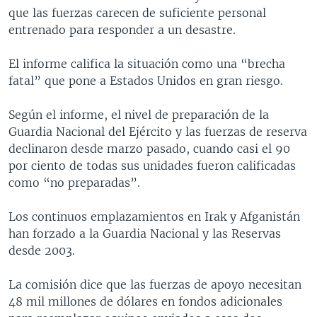
que las fuerzas carecen de suficiente personal
MULTIMEDIA
VENEZUELA
NICARAGUA
ECONOMÍA
entrenado para responder a un desastre.
PROGRAMAS TV
BRASIL
ENTRETENIMIENTO Y CULTURA
VIDEOS
El informe califica la situación como una “brecha
RADIO
TECNOLOGÍA
FOTOGRAFÍA
EL MUNDO AL DÍA
fatal” que pone a Estados Unidos en gran riesgo.
DIRECT
DEPORTES
AUDIOS
FORO INTERAMERICANO
AVANCE INFORMATIVO
Según el informe, el nivel de preparación de la
DOCUMENTALES DE LA VOA
CIENCIA Y SALUD
VISIÓN 360
AUDIONOTICIAS
Guardia Nacional del Ejército y las fuerzas de reserva
LAS CLAVES
BUENOS DÍAS AMÉRICA
declinaron desde marzo pasado, cuando casi el 90
Learning English
por ciento de todas sus unidades fueron calificadas
PANORAMA
ESTADOS UNIDOS AL DÍA
como “no preparadas”.
SÍGANOS
EL MUNDO AL DÍA [RADIO]
Los continuos emplazamientos en Irak y Afganistán
FORO [RADIO]
han forzado a la Guardia Nacional y las Reservas
DEPORTIVO INTERNACIONAL
desde 2003.
Idiomas
NOTA ECONÓMICA
La comisión dice que las fuerzas de apoyo necesitan
ENTRETENIMIENTO
48 mil millones de dólares en fondos adicionales