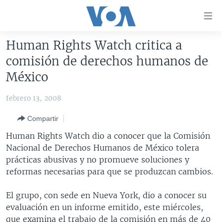
Enlaces
para
accesibilidad
Human Rights Watch critica a
Salte
AMÉRICA DEL NORTE
comisión de derechos humanos de
al
ELECCIONES EEUU 2024
EEUU
México
contenido
principal
VOA VERIFICA
MÉXICO
ELECCIONES EEUU
febrero 13, 2008
Salte
AMÉRICA LATINA
HAITÍ
VOTO DIVIDIDO
VOA VERIFICA UCRANIA/RUSIA
al
Compartir
navegador
CHINA EN AMÉRICA LATINA
VOA VERIFICA INMIGRACIÓN
ARGENTINA
Human Rights Watch dio a conocer que la Comisión
principal
CENTROAMÉRICA
VOA VERIFICA AMÉRICA LATINA
BOLIVIA
Nacional de Derechos Humanos de México tolera
Salte
prácticas abusivas y no promueve soluciones y
a
OTRAS SECCIONES
COLOMBIA
COSTA RICA
reformas necesarias para que se produzcan cambios.
búsqueda
ESPECIALES DE LA VOA
CHILE
EL SALVADOR
INMIGRACIÓN
El grupo, con sede en Nueva York, dio a conocer su
LIBERTAD DE PRENSA
PERÚ
GUATEMALA
LIBERTAD DE PRENSA
evaluación en un informe emitido, este miércoles,
UCRANIA
ECUADOR
HONDURAS
MUNDO
que examina el trabajo de la comisión en más de 40