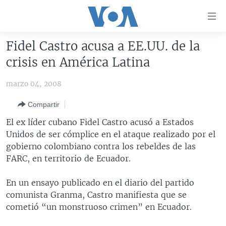
Enlaces
para
accesibilidad
Fidel Castro acusa a EE.UU. de la
Salte
AMÉRICA DEL NORTE
crisis en América Latina
al
ELECCIONES EEUU 2024
EEUU
contenido
marzo 04, 2008
principal
VOA VERIFICA
MÉXICO
ELECCIONES EEUU
Salte
Compartir
AMÉRICA LATINA
HAITÍ
VOTO DIVIDIDO
VOA VERIFICA UCRANIA/RUSIA
al
El ex líder cubano Fidel Castro acusó a Estados
navegador
CHINA EN AMÉRICA LATINA
VOA VERIFICA INMIGRACIÓN
ARGENTINA
Unidos de ser cómplice en el ataque realizado por el
principal
CENTROAMÉRICA
VOA VERIFICA AMÉRICA LATINA
BOLIVIA
gobierno colombiano contra los rebeldes de las
Salte
FARC, en territorio de Ecuador.
a
OTRAS SECCIONES
COLOMBIA
COSTA RICA
búsqueda
ESPECIALES DE LA VOA
CHILE
EL SALVADOR
INMIGRACIÓN
En un ensayo publicado en el diario del partido
comunista Granma, Castro manifiesta que se
LIBERTAD DE PRENSA
PERÚ
GUATEMALA
LIBERTAD DE PRENSA
cometió “un monstruoso crimen” en Ecuador.
UCRANIA
ECUADOR
HONDURAS
MUNDO