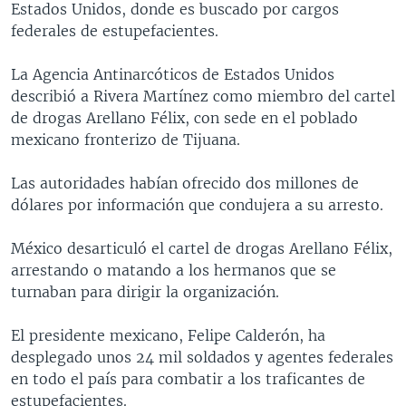
Estados Unidos, donde es buscado por cargos
MULTIMEDIA
VENEZUELA
NICARAGUA
ECONOMÍA
federales de estupefacientes.
PROGRAMAS TV
BRASIL
ENTRETENIMIENTO Y CULTURA
VIDEOS
La Agencia Antinarcóticos de Estados Unidos
RADIO
TECNOLOGÍA
FOTOGRAFÍA
EL MUNDO AL DÍA
describió a Rivera Martínez como miembro del cartel
DIRECT
DEPORTES
AUDIOS
FORO INTERAMERICANO
AVANCE INFORMATIVO
de drogas Arellano Félix, con sede en el poblado
mexicano fronterizo de Tijuana.
DOCUMENTALES DE LA VOA
CIENCIA Y SALUD
VISIÓN 360
AUDIONOTICIAS
LAS CLAVES
BUENOS DÍAS AMÉRICA
Las autoridades habían ofrecido dos millones de
Learning English
dólares por información que condujera a su arresto.
PANORAMA
ESTADOS UNIDOS AL DÍA
SÍGANOS
EL MUNDO AL DÍA [RADIO]
México desarticuló el cartel de drogas Arellano Félix,
arrestando o matando a los hermanos que se
FORO [RADIO]
turnaban para dirigir la organización.
DEPORTIVO INTERNACIONAL
Idiomas
El presidente mexicano, Felipe Calderón, ha
NOTA ECONÓMICA
desplegado unos 24 mil soldados y agentes federales
ENTRETENIMIENTO
en todo el país para combatir a los traficantes de
estupefacientes.