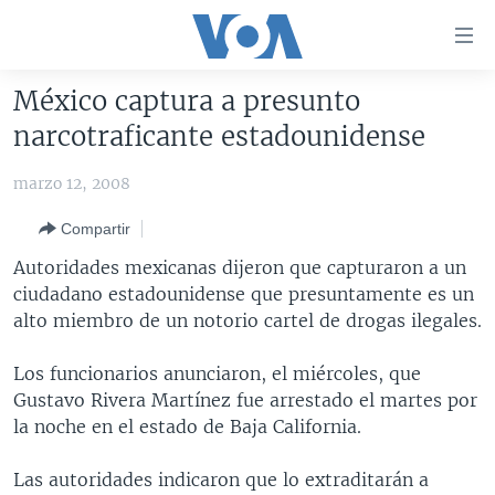
Enlaces
para
accesibilidad
México captura a presunto
Salte
AMÉRICA DEL NORTE
narcotraficante estadounidense
al
ELECCIONES EEUU 2024
EEUU
contenido
marzo 12, 2008
principal
VOA VERIFICA
MÉXICO
ELECCIONES EEUU
Salte
Compartir
AMÉRICA LATINA
HAITÍ
VOTO DIVIDIDO
VOA VERIFICA UCRANIA/RUSIA
al
Autoridades mexicanas dijeron que capturaron a un
navegador
CHINA EN AMÉRICA LATINA
VOA VERIFICA INMIGRACIÓN
ARGENTINA
ciudadano estadounidense que presuntamente es un
principal
CENTROAMÉRICA
VOA VERIFICA AMÉRICA LATINA
BOLIVIA
alto miembro de un notorio cartel de drogas ilegales.
Salte
a
OTRAS SECCIONES
COLOMBIA
COSTA RICA
Los funcionarios anunciaron, el miércoles, que
búsqueda
ESPECIALES DE LA VOA
CHILE
EL SALVADOR
INMIGRACIÓN
Gustavo Rivera Martínez fue arrestado el martes por
la noche en el estado de Baja California.
LIBERTAD DE PRENSA
PERÚ
GUATEMALA
LIBERTAD DE PRENSA
UCRANIA
ECUADOR
HONDURAS
MUNDO
Las autoridades indicaron que lo extraditarán a