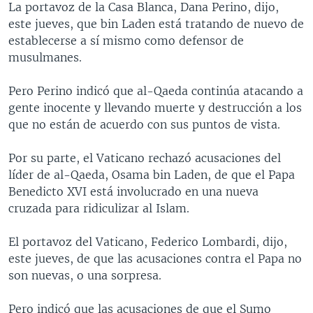
La portavoz de la Casa Blanca, Dana Perino, dijo,
MULTIMEDIA
VENEZUELA
NICARAGUA
ECONOMÍA
este jueves, que bin Laden está tratando de nuevo de
PROGRAMAS TV
BRASIL
ENTRETENIMIENTO Y CULTURA
VIDEOS
establecerse a sí mismo como defensor de
musulmanes.
RADIO
TECNOLOGÍA
FOTOGRAFÍA
EL MUNDO AL DÍA
DIRECT
DEPORTES
AUDIOS
FORO INTERAMERICANO
AVANCE INFORMATIVO
Pero Perino indicó que al-Qaeda continúa atacando a
gente inocente y llevando muerte y destrucción a los
DOCUMENTALES DE LA VOA
CIENCIA Y SALUD
VISIÓN 360
AUDIONOTICIAS
que no están de acuerdo con sus puntos de vista.
LAS CLAVES
BUENOS DÍAS AMÉRICA
Learning English
Por su parte, el Vaticano rechazó acusaciones del
PANORAMA
ESTADOS UNIDOS AL DÍA
líder de al-Qaeda, Osama bin Laden, de que el Papa
SÍGANOS
EL MUNDO AL DÍA [RADIO]
Benedicto XVI está involucrado en una nueva
cruzada para ridiculizar al Islam.
FORO [RADIO]
DEPORTIVO INTERNACIONAL
El portavoz del Vaticano, Federico Lombardi, dijo,
Idiomas
este jueves, de que las acusaciones contra el Papa no
NOTA ECONÓMICA
son nuevas, o una sorpresa.
ENTRETENIMIENTO
Pero indicó que las acusaciones de que el Sumo