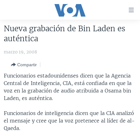
Enlaces
para
accesibilidad
Nueva grabación de Bin Laden es
Salte
AMÉRICA DEL NORTE
auténtica
al
ELECCIONES EEUU 2024
EEUU
contenido
marzo 19, 2008
principal
VOA VERIFICA
MÉXICO
ELECCIONES EEUU
Salte
Compartir
AMÉRICA LATINA
HAITÍ
VOTO DIVIDIDO
VOA VERIFICA UCRANIA/RUSIA
al
Funcionarios estadounidenses dicen que la Agencia
navegador
CHINA EN AMÉRICA LATINA
VOA VERIFICA INMIGRACIÓN
ARGENTINA
Central de Inteligencia, CIA, está confiada en que la
principal
CENTROAMÉRICA
VOA VERIFICA AMÉRICA LATINA
BOLIVIA
voz en la grabación de audio atribuida a Osama bin
Salte
Laden, es auténtica.
a
OTRAS SECCIONES
COLOMBIA
COSTA RICA
búsqueda
ESPECIALES DE LA VOA
CHILE
EL SALVADOR
INMIGRACIÓN
Funcionarios de inteligencia dicen que la CIA analizó
el mensaje y cree que la voz pretenece al líder de al-
LIBERTAD DE PRENSA
PERÚ
GUATEMALA
LIBERTAD DE PRENSA
Qaeda.
UCRANIA
ECUADOR
HONDURAS
MUNDO