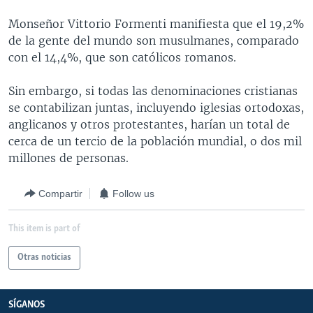
MULTIMEDIA
VENEZUELA
NICARAGUA
ECONOMÍA
Monseñor Vittorio Formenti manifiesta que el 19,2%
PROGRAMAS TV
BRASIL
ENTRETENIMIENTO Y CULTURA
VIDEOS
de la gente del mundo son musulmanes, comparado
con el 14,4%, que son católicos romanos.
RADIO
TECNOLOGÍA
FOTOGRAFÍA
EL MUNDO AL DÍA
DIRECT
DEPORTES
AUDIOS
FORO INTERAMERICANO
AVANCE INFORMATIVO
Sin embargo, si todas las denominaciones cristianas
se contabilizan juntas, incluyendo iglesias ortodoxas,
DOCUMENTALES DE LA VOA
CIENCIA Y SALUD
VISIÓN 360
AUDIONOTICIAS
anglicanos y otros protestantes, harían un total de
LAS CLAVES
BUENOS DÍAS AMÉRICA
cerca de un tercio de la población mundial, o dos mil
Learning English
millones de personas.
PANORAMA
ESTADOS UNIDOS AL DÍA
SÍGANOS
EL MUNDO AL DÍA [RADIO]
Compartir
Follow us
FORO [RADIO]
This item is part of
DEPORTIVO INTERNACIONAL
Idiomas
Otras noticias
NOTA ECONÓMICA
ENTRETENIMIENTO
SÍGANOS