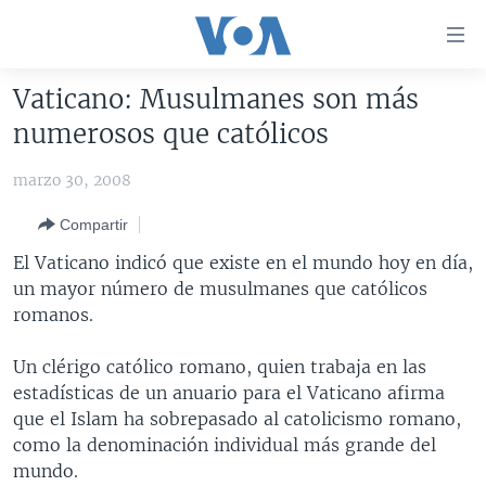
Enlaces
para
accesibilidad
Vaticano: Musulmanes son más
Salte
AMÉRICA DEL NORTE
numerosos que católicos
al
ELECCIONES EEUU 2024
EEUU
contenido
marzo 30, 2008
principal
VOA VERIFICA
MÉXICO
ELECCIONES EEUU
Salte
Compartir
AMÉRICA LATINA
HAITÍ
VOTO DIVIDIDO
VOA VERIFICA UCRANIA/RUSIA
al
El Vaticano indicó que existe en el mundo hoy en día,
navegador
CHINA EN AMÉRICA LATINA
VOA VERIFICA INMIGRACIÓN
ARGENTINA
un mayor número de musulmanes que católicos
principal
CENTROAMÉRICA
VOA VERIFICA AMÉRICA LATINA
BOLIVIA
romanos.
Salte
a
OTRAS SECCIONES
COLOMBIA
COSTA RICA
Un clérigo católico romano, quien trabaja en las
búsqueda
ESPECIALES DE LA VOA
CHILE
EL SALVADOR
INMIGRACIÓN
estadísticas de un anuario para el Vaticano afirma
que el Islam ha sobrepasado al catolicismo romano,
LIBERTAD DE PRENSA
PERÚ
GUATEMALA
LIBERTAD DE PRENSA
como la denominación individual más grande del
UCRANIA
ECUADOR
HONDURAS
MUNDO
mundo.