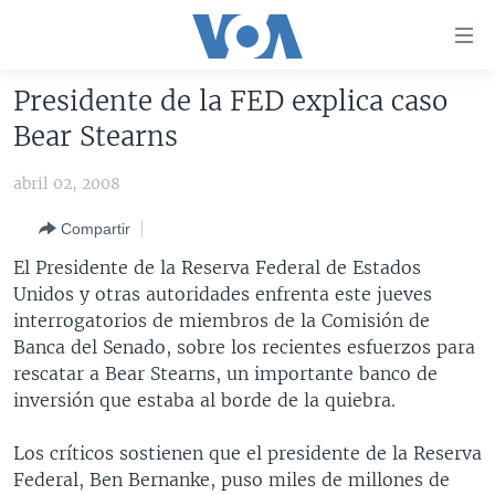
Enlaces
para
accesibilidad
Presidente de la FED explica caso
Salte
AMÉRICA DEL NORTE
Bear Stearns
al
ELECCIONES EEUU 2024
EEUU
contenido
abril 02, 2008
principal
VOA VERIFICA
MÉXICO
ELECCIONES EEUU
Salte
Compartir
AMÉRICA LATINA
HAITÍ
VOTO DIVIDIDO
VOA VERIFICA UCRANIA/RUSIA
al
El Presidente de la Reserva Federal de Estados
navegador
CHINA EN AMÉRICA LATINA
VOA VERIFICA INMIGRACIÓN
ARGENTINA
Unidos y otras autoridades enfrenta este jueves
principal
CENTROAMÉRICA
VOA VERIFICA AMÉRICA LATINA
BOLIVIA
interrogatorios de miembros de la Comisión de
Salte
Banca del Senado, sobre los recientes esfuerzos para
a
OTRAS SECCIONES
COLOMBIA
COSTA RICA
rescatar a Bear Stearns, un importante banco de
búsqueda
ESPECIALES DE LA VOA
CHILE
EL SALVADOR
INMIGRACIÓN
inversión que estaba al borde de la quiebra.
LIBERTAD DE PRENSA
PERÚ
GUATEMALA
LIBERTAD DE PRENSA
Los críticos sostienen que el presidente de la Reserva
UCRANIA
ECUADOR
HONDURAS
MUNDO
Federal, Ben Bernanke, puso miles de millones de