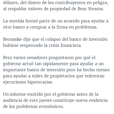
dólares, del dinero de los contribuyentes en peligro,
MULTIMEDIA
VENEZUELA
NICARAGUA
ECONOMÍA
al respaldar valores de propiedad de Bear Stearns.
PROGRAMAS TV
BRASIL
ENTRETENIMIENTO Y CULTURA
VIDEOS
La movida formó parte de un acuerdo para ayudar a
RADIO
TECNOLOGÍA
FOTOGRAFÍA
EL MUNDO AL DÍA
otro banco a comprar a la firma en problemas.
DIRECT
DEPORTES
AUDIOS
FORO INTERAMERICANO
AVANCE INFORMATIVO
Bernanke dijo que el colapso del banco de inversión
DOCUMENTALES DE LA VOA
CIENCIA Y SALUD
VISIÓN 360
AUDIONOTICIAS
hubiese empeorado la crisis financiera.
LAS CLAVES
BUENOS DÍAS AMÉRICA
Learning English
Pero varios senadores preguntaron por qué el
PANORAMA
ESTADOS UNIDOS AL DÍA
gobierno actuó tan rápidamente para ayudar a un
SÍGANOS
EL MUNDO AL DÍA [RADIO]
importante banco de inversión pero ha hecho menos
para ayudar a miles de propietarios que enfrentan
FORO [RADIO]
ejecuciones hipotecarias.
DEPORTIVO INTERNACIONAL
Idiomas
Un informe emitido por el gobierno antes de la
NOTA ECONÓMICA
audiencia de este jueves constituye nueva evidencia
ENTRETENIMIENTO
de los problemas económicos.