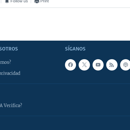
Follow us
Print
SOTROS
SÍGANOS
omos?
privacidad
A Verifica?