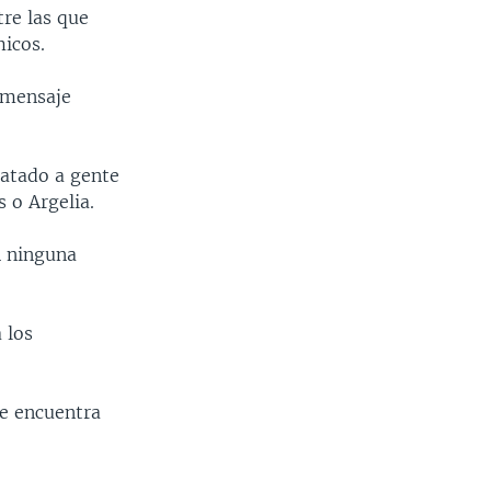
tre las que
micos.
l mensaje
matado a gente
 o Argelia.
n ninguna
 los
se encuentra