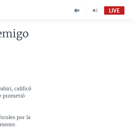
LIVE
nemigo
hiri, calificó
y prometió
rcoles por la
amente.