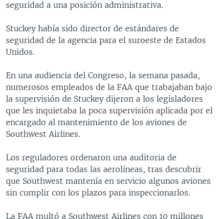
seguridad a una posición administrativa.
MULTIMEDIA
VENEZUELA
NICARAGUA
ECONOMÍA
PROGRAMAS TV
BRASIL
ENTRETENIMIENTO Y CULTURA
VIDEOS
Stuckey había sido director de estándares de
seguridad de la agencia para el suroeste de Estados
RADIO
TECNOLOGÍA
FOTOGRAFÍA
EL MUNDO AL DÍA
Unidos.
DIRECT
DEPORTES
AUDIOS
FORO INTERAMERICANO
AVANCE INFORMATIVO
En una audiencia del Congreso, la semana pasada,
DOCUMENTALES DE LA VOA
CIENCIA Y SALUD
VISIÓN 360
AUDIONOTICIAS
numerosos empleados de la FAA que trabajaban bajo
LAS CLAVES
BUENOS DÍAS AMÉRICA
la supervisión de Stuckey dijeron a los legisladores
Learning English
que les inquietaba la poca supervisión aplicada por el
PANORAMA
ESTADOS UNIDOS AL DÍA
encargado al mantenimiento de los aviones de
SÍGANOS
EL MUNDO AL DÍA [RADIO]
Southwest Airlines.
FORO [RADIO]
Los reguladores ordenaron una auditoria de
DEPORTIVO INTERNACIONAL
seguridad para todas las aerolíneas, tras descubrir
Idiomas
que Southwest mantenía en servicio algunos aviones
NOTA ECONÓMICA
sin cumplir con los plazos para inspeccionarlos.
ENTRETENIMIENTO
La FAA multó a Southwest Airlines con 10 millones