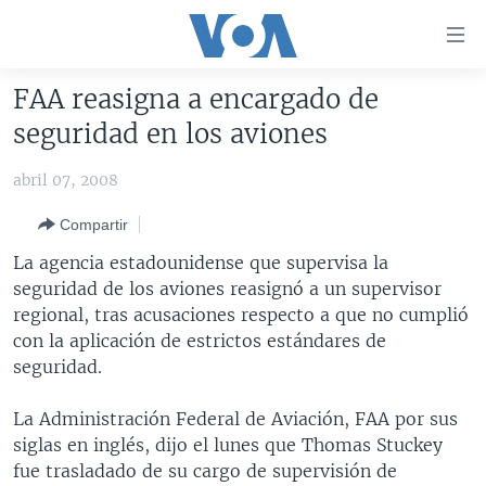
Enlaces
para
accesibilidad
FAA reasigna a encargado de
Salte
AMÉRICA DEL NORTE
seguridad en los aviones
al
ELECCIONES EEUU 2024
EEUU
contenido
abril 07, 2008
principal
VOA VERIFICA
MÉXICO
ELECCIONES EEUU
Salte
Compartir
AMÉRICA LATINA
HAITÍ
VOTO DIVIDIDO
VOA VERIFICA UCRANIA/RUSIA
al
La agencia estadounidense que supervisa la
navegador
CHINA EN AMÉRICA LATINA
VOA VERIFICA INMIGRACIÓN
ARGENTINA
seguridad de los aviones reasignó a un supervisor
principal
CENTROAMÉRICA
VOA VERIFICA AMÉRICA LATINA
BOLIVIA
regional, tras acusaciones respecto a que no cumplió
Salte
con la aplicación de estrictos estándares de
a
OTRAS SECCIONES
COLOMBIA
COSTA RICA
seguridad.
búsqueda
ESPECIALES DE LA VOA
CHILE
EL SALVADOR
INMIGRACIÓN
La Administración Federal de Aviación, FAA por sus
LIBERTAD DE PRENSA
PERÚ
GUATEMALA
LIBERTAD DE PRENSA
siglas en inglés, dijo el lunes que Thomas Stuckey
UCRANIA
ECUADOR
HONDURAS
MUNDO
fue trasladado de su cargo de supervisión de