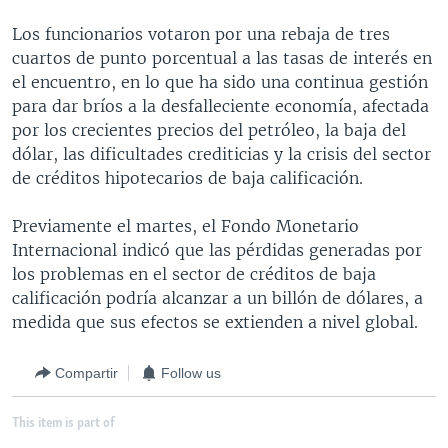
MULTIMEDIA
VENEZUELA
NICARAGUA
ECONOMÍA
Los funcionarios votaron por una rebaja de tres
PROGRAMAS TV
BRASIL
ENTRETENIMIENTO Y CULTURA
VIDEOS
cuartos de punto porcentual a las tasas de interés en
el encuentro, en lo que ha sido una continua gestión
RADIO
TECNOLOGÍA
FOTOGRAFÍA
EL MUNDO AL DÍA
para dar bríos a la desfalleciente economía, afectada
DIRECT
DEPORTES
AUDIOS
FORO INTERAMERICANO
AVANCE INFORMATIVO
por los crecientes precios del petróleo, la baja del
dólar, las dificultades crediticias y la crisis del sector
DOCUMENTALES DE LA VOA
CIENCIA Y SALUD
VISIÓN 360
AUDIONOTICIAS
de créditos hipotecarios de baja calificación.
LAS CLAVES
BUENOS DÍAS AMÉRICA
Learning English
Previamente el martes, el Fondo Monetario
PANORAMA
ESTADOS UNIDOS AL DÍA
Internacional indicó que las pérdidas generadas por
SÍGANOS
EL MUNDO AL DÍA [RADIO]
los problemas en el sector de créditos de baja
calificación podría alcanzar a un billón de dólares, a
FORO [RADIO]
medida que sus efectos se extienden a nivel global.
DEPORTIVO INTERNACIONAL
Idiomas
Compartir
Follow us
NOTA ECONÓMICA
ENTRETENIMIENTO
This item is part of