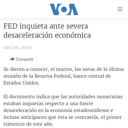
Enlaces
para
accesibilidad
FED inquieta ante severa
Salte
AMÉRICA DEL NORTE
desaceleración económica
al
ELECCIONES EEUU 2024
EEUU
contenido
abril 08, 2008
principal
VOA VERIFICA
MÉXICO
ELECCIONES EEUU
Salte
Compartir
AMÉRICA LATINA
HAITÍ
VOTO DIVIDIDO
VOA VERIFICA UCRANIA/RUSIA
al
Se dieron a conocer, el martes, las notas de la última
navegador
CHINA EN AMÉRICA LATINA
VOA VERIFICA INMIGRACIÓN
ARGENTINA
reunión de la Reserva Federal, banco central de
principal
CENTROAMÉRICA
VOA VERIFICA AMÉRICA LATINA
BOLIVIA
Estados Unidos.
Salte
a
OTRAS SECCIONES
COLOMBIA
COSTA RICA
El documento indica que las autoridades monetarias
búsqueda
ESPECIALES DE LA VOA
CHILE
EL SALVADOR
INMIGRACIÓN
estaban inquietas respecto a una fuerte
desaceleración en la economía estadounidense e
LIBERTAD DE PRENSA
PERÚ
GUATEMALA
LIBERTAD DE PRENSA
incluso anticiparon que ésta se contraería, el primer
UCRANIA
ECUADOR
HONDURAS
MUNDO
trimestre de este año.