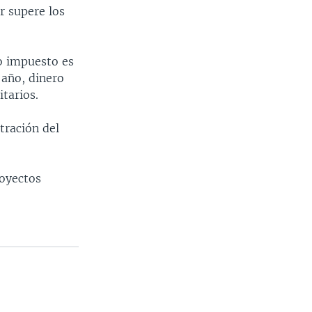
r supere los
vo impuesto es
 año, dinero
tarios.
tración del
royectos