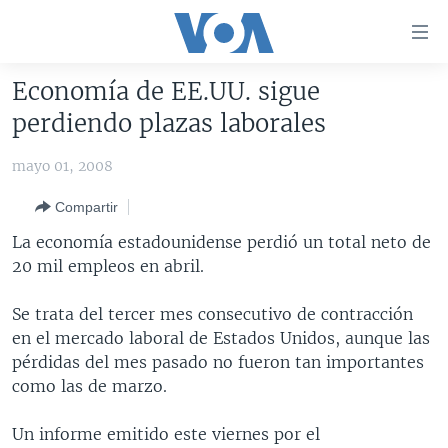
Enlaces
para
accesibilidad
Economía de EE.UU. sigue
Salte
AMÉRICA DEL NORTE
perdiendo plazas laborales
al
ELECCIONES EEUU 2024
EEUU
contenido
mayo 01, 2008
principal
VOA VERIFICA
MÉXICO
ELECCIONES EEUU
Salte
Compartir
AMÉRICA LATINA
HAITÍ
VOTO DIVIDIDO
VOA VERIFICA UCRANIA/RUSIA
al
La economía estadounidense perdió un total neto de
navegador
CHINA EN AMÉRICA LATINA
VOA VERIFICA INMIGRACIÓN
ARGENTINA
20 mil empleos en abril.
principal
CENTROAMÉRICA
VOA VERIFICA AMÉRICA LATINA
BOLIVIA
Salte
Se trata del tercer mes consecutivo de contracción
a
OTRAS SECCIONES
COLOMBIA
COSTA RICA
en el mercado laboral de Estados Unidos, aunque las
búsqueda
ESPECIALES DE LA VOA
CHILE
EL SALVADOR
INMIGRACIÓN
pérdidas del mes pasado no fueron tan importantes
como las de marzo.
LIBERTAD DE PRENSA
PERÚ
GUATEMALA
LIBERTAD DE PRENSA
UCRANIA
ECUADOR
HONDURAS
MUNDO
Un informe emitido este viernes por el