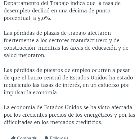
Departamento del Trabajo indica que la tasa de
MULTIMEDIA
VENEZUELA
NICARAGUA
ECONOMÍA
desempleo declinó en una décima de punto
PROGRAMAS TV
BRASIL
ENTRETENIMIENTO Y CULTURA
VIDEOS
porcentual, a 5,0%.
RADIO
TECNOLOGÍA
FOTOGRAFÍA
EL MUNDO AL DÍA
Las pérdidas de plazas de trabajo afectaron
DIRECT
DEPORTES
AUDIOS
FORO INTERAMERICANO
AVANCE INFORMATIVO
fuertemente a los sectores manufacturero y de
construcción, mientras las áreas de educación y de
DOCUMENTALES DE LA VOA
CIENCIA Y SALUD
VISIÓN 360
AUDIONOTICIAS
salud mejoraron.
LAS CLAVES
BUENOS DÍAS AMÉRICA
Learning English
Las pérdidas de puestos de empleo ocurren a pesar
PANORAMA
ESTADOS UNIDOS AL DÍA
de que el banco central de Estados Unidos ha estado
SÍGANOS
EL MUNDO AL DÍA [RADIO]
reduciendo las tasas de interés, en un esfuerzo por
impulsar la economía.
FORO [RADIO]
DEPORTIVO INTERNACIONAL
La economía de Estados Unidos se ha visto afectada
Idiomas
por los crecientes precios de los energéticos y por las
NOTA ECONÓMICA
dificultades en los mercados crediticios.
ENTRETENIMIENTO
Compartir
Follow us