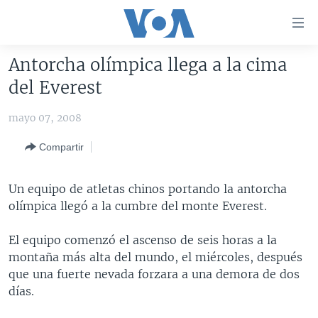
Enlaces
para
accesibilidad
Antorcha olímpica llega a la cima
Salte
AMÉRICA DEL NORTE
del Everest
al
ELECCIONES EEUU 2024
EEUU
contenido
mayo 07, 2008
principal
VOA VERIFICA
MÉXICO
ELECCIONES EEUU
Salte
Compartir
AMÉRICA LATINA
HAITÍ
VOTO DIVIDIDO
VOA VERIFICA UCRANIA/RUSIA
al
navegador
CHINA EN AMÉRICA LATINA
VOA VERIFICA INMIGRACIÓN
ARGENTINA
Un equipo de atletas chinos portando la antorcha
principal
CENTROAMÉRICA
VOA VERIFICA AMÉRICA LATINA
BOLIVIA
olímpica llegó a la cumbre del monte Everest.
Salte
a
OTRAS SECCIONES
COLOMBIA
COSTA RICA
El equipo comenzó el ascenso de seis horas a la
búsqueda
ESPECIALES DE LA VOA
CHILE
EL SALVADOR
INMIGRACIÓN
montaña más alta del mundo, el miércoles, después
que una fuerte nevada forzara a una demora de dos
LIBERTAD DE PRENSA
PERÚ
GUATEMALA
LIBERTAD DE PRENSA
días.
UCRANIA
ECUADOR
HONDURAS
MUNDO