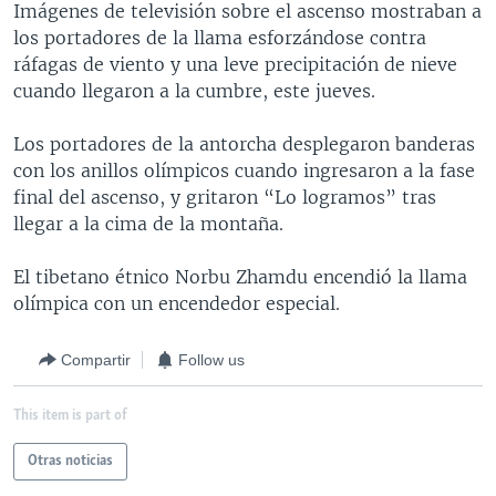
Imágenes de televisión sobre el ascenso mostraban a
MULTIMEDIA
VENEZUELA
NICARAGUA
ECONOMÍA
los portadores de la llama esforzándose contra
PROGRAMAS TV
BRASIL
ENTRETENIMIENTO Y CULTURA
VIDEOS
ráfagas de viento y una leve precipitación de nieve
cuando llegaron a la cumbre, este jueves.
RADIO
TECNOLOGÍA
FOTOGRAFÍA
EL MUNDO AL DÍA
DIRECT
DEPORTES
AUDIOS
FORO INTERAMERICANO
AVANCE INFORMATIVO
Los portadores de la antorcha desplegaron banderas
con los anillos olímpicos cuando ingresaron a la fase
DOCUMENTALES DE LA VOA
CIENCIA Y SALUD
VISIÓN 360
AUDIONOTICIAS
final del ascenso, y gritaron “Lo logramos” tras
LAS CLAVES
BUENOS DÍAS AMÉRICA
llegar a la cima de la montaña.
Learning English
PANORAMA
ESTADOS UNIDOS AL DÍA
El tibetano étnico Norbu Zhamdu encendió la llama
SÍGANOS
EL MUNDO AL DÍA [RADIO]
olímpica con un encendedor especial.
FORO [RADIO]
Compartir
Follow us
DEPORTIVO INTERNACIONAL
Idiomas
This item is part of
NOTA ECONÓMICA
ENTRETENIMIENTO
Otras noticias