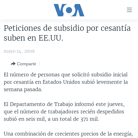
Enlaces
para
accesibilidad
Peticiones de subsidio por cesantía
Salte
AMÉRICA DEL NORTE
suben en EE.UU.
al
ELECCIONES EEUU 2024
EEUU
contenido
mayo 14, 2008
principal
VOA VERIFICA
MÉXICO
ELECCIONES EEUU
Salte
Compartir
AMÉRICA LATINA
HAITÍ
VOTO DIVIDIDO
VOA VERIFICA UCRANIA/RUSIA
al
El número de personas que solicitó subsidio inicial
navegador
CHINA EN AMÉRICA LATINA
VOA VERIFICA INMIGRACIÓN
ARGENTINA
por cesantía en Estados Unidos subió levemente la
principal
CENTROAMÉRICA
VOA VERIFICA AMÉRICA LATINA
BOLIVIA
semana pasada.
Salte
a
OTRAS SECCIONES
COLOMBIA
COSTA RICA
El Departamento de Trabajo informó este jueves,
búsqueda
ESPECIALES DE LA VOA
CHILE
EL SALVADOR
INMIGRACIÓN
que el número de trabajadores recién despedidos
subió en seis mil, a un total de 371 mil.
LIBERTAD DE PRENSA
PERÚ
GUATEMALA
LIBERTAD DE PRENSA
UCRANIA
ECUADOR
HONDURAS
MUNDO
Una combinación de crecientes precios de la energía,