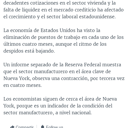
decadentes cotizaciones en el sector vivienda y la
MULTIMEDIA
VENEZUELA
NICARAGUA
ECONOMÍA
falta de liquidez en el mercado crediticio ha afectado
PROGRAMAS TV
BRASIL
ENTRETENIMIENTO Y CULTURA
VIDEOS
el crecimiento y el sector laboral estadounidense.
RADIO
TECNOLOGÍA
FOTOGRAFÍA
EL MUNDO AL DÍA
La economía de Estados Unidos ha visto la
DIRECT
DEPORTES
AUDIOS
FORO INTERAMERICANO
AVANCE INFORMATIVO
eliminación de puestos de trabajo en cada uno de los
últimos cuatro meses, aunque el ritmo de los
DOCUMENTALES DE LA VOA
CIENCIA Y SALUD
VISIÓN 360
AUDIONOTICIAS
despidos está bajando.
LAS CLAVES
BUENOS DÍAS AMÉRICA
Learning English
Un informe separado de la Reserva Federal muestra
PANORAMA
ESTADOS UNIDOS AL DÍA
que el sector manufacturero en el área clave de
SÍGANOS
EL MUNDO AL DÍA [RADIO]
Nueva York, observa una contracción, por tercera vez
en cuatro meses.
FORO [RADIO]
DEPORTIVO INTERNACIONAL
Los economistas siguen de cerca el área de Nueva
Idiomas
York, porque es un indicador de la condición del
NOTA ECONÓMICA
sector manufacturero, a nivel nacional.
ENTRETENIMIENTO
Compartir
Follow us