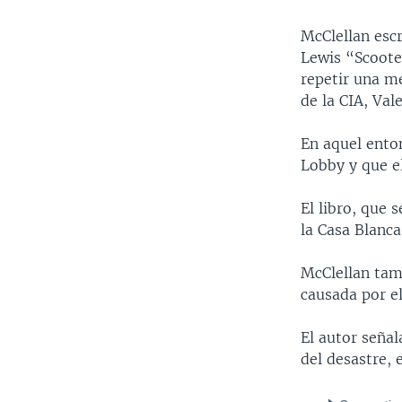
MULTIMEDIA
VENEZUELA
NICARAGUA
ECONOMÍA
McClellan esc
PROGRAMAS TV
BRASIL
ENTRETENIMIENTO Y CULTURA
VIDEOS
Lewis “Scoote
RADIO
TECNOLOGÍA
FOTOGRAFÍA
EL MUNDO AL DÍA
repetir una me
de la CIA, Val
DIRECT
DEPORTES
AUDIOS
FORO INTERAMERICANO
AVANCE INFORMATIVO
DOCUMENTALES DE LA VOA
CIENCIA Y SALUD
VISIÓN 360
AUDIONOTICIAS
En aquel enton
Lobby y que e
LAS CLAVES
BUENOS DÍAS AMÉRICA
PANORAMA
ESTADOS UNIDOS AL DÍA
El libro, que 
la Casa Blanc
EL MUNDO AL DÍA [RADIO]
FORO [RADIO]
McClellan tamb
causada por e
DEPORTIVO INTERNACIONAL
NOTA ECONÓMICA
El autor seña
del desastre, 
ENTRETENIMIENTO