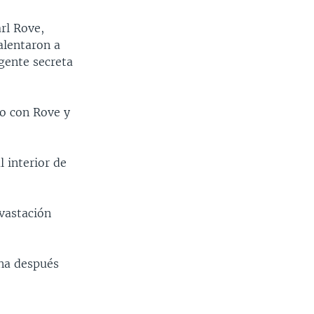
rl Rove,
alentaron a
gente secreta
do con Rove y
l interior de
evastación
ana después