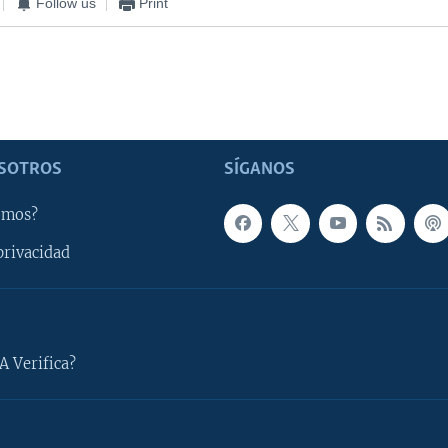
Follow us
Print
SOTROS
SÍGANOS
omos?
privacidad
A Verifica?