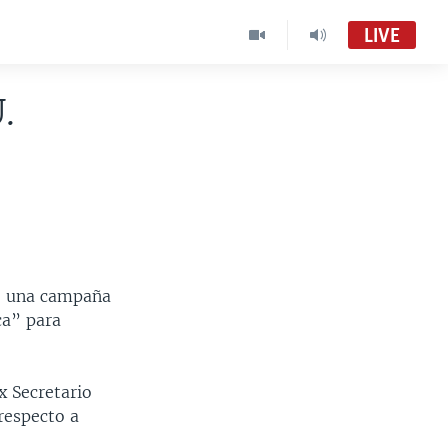
LIVE
.
ió una campaña
ca” para
x Secretario
respecto a