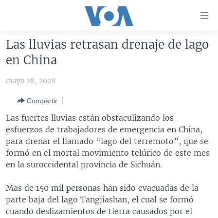
Enlaces
para
accesibilidad
Las lluvias retrasan drenaje de lago
Salte
AMÉRICA DEL NORTE
en China
al
ELECCIONES EEUU 2024
EEUU
contenido
mayo 28, 2008
principal
VOA VERIFICA
MÉXICO
ELECCIONES EEUU
Salte
Compartir
AMÉRICA LATINA
HAITÍ
VOTO DIVIDIDO
VOA VERIFICA UCRANIA/RUSIA
al
Las fuertes lluvias están obstaculizando los
navegador
CHINA EN AMÉRICA LATINA
VOA VERIFICA INMIGRACIÓN
ARGENTINA
esfuerzos de trabajadores de emergencia en China,
principal
CENTROAMÉRICA
VOA VERIFICA AMÉRICA LATINA
BOLIVIA
para drenar el llamado “lago del terremoto”, que se
Salte
formó en el mortal movimiento telúrico de este mes
a
OTRAS SECCIONES
COLOMBIA
COSTA RICA
en la suroccidental provincia de Sichuán.
búsqueda
ESPECIALES DE LA VOA
CHILE
EL SALVADOR
INMIGRACIÓN
Mas de 150 mil personas han sido evacuadas de la
LIBERTAD DE PRENSA
PERÚ
GUATEMALA
LIBERTAD DE PRENSA
parte baja del lago Tangjiashan, el cual se formó
UCRANIA
ECUADOR
HONDURAS
MUNDO
cuando deslizamientos de tierra causados por el