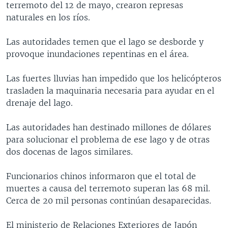
terremoto del 12 de mayo, crearon represas
MULTIMEDIA
VENEZUELA
NICARAGUA
ECONOMÍA
naturales en los ríos.
PROGRAMAS TV
BRASIL
ENTRETENIMIENTO Y CULTURA
VIDEOS
Las autoridades temen que el lago se desborde y
RADIO
TECNOLOGÍA
FOTOGRAFÍA
EL MUNDO AL DÍA
provoque inundaciones repentinas en el área.
DIRECT
DEPORTES
AUDIOS
FORO INTERAMERICANO
AVANCE INFORMATIVO
Las fuertes lluvias han impedido que los helicópteros
DOCUMENTALES DE LA VOA
CIENCIA Y SALUD
VISIÓN 360
AUDIONOTICIAS
trasladen la maquinaria necesaria para ayudar en el
LAS CLAVES
BUENOS DÍAS AMÉRICA
drenaje del lago.
Learning English
PANORAMA
ESTADOS UNIDOS AL DÍA
Las autoridades han destinado millones de dólares
SÍGANOS
EL MUNDO AL DÍA [RADIO]
para solucionar el problema de ese lago y de otras
dos docenas de lagos similares.
FORO [RADIO]
DEPORTIVO INTERNACIONAL
Funcionarios chinos informaron que el total de
Idiomas
muertes a causa del terremoto superan las 68 mil.
NOTA ECONÓMICA
Cerca de 20 mil personas continúan desaparecidas.
ENTRETENIMIENTO
El ministerio de Relaciones Exteriores de Japón