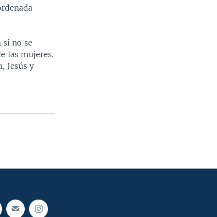
 ordenada
 si no se
de las mujeres.
, Jesús y