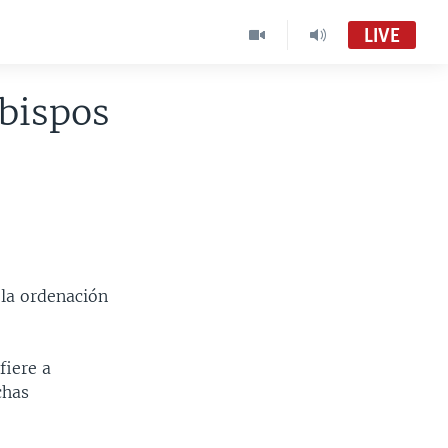
LIVE
obispos
r la ordenación
fiere a
chas