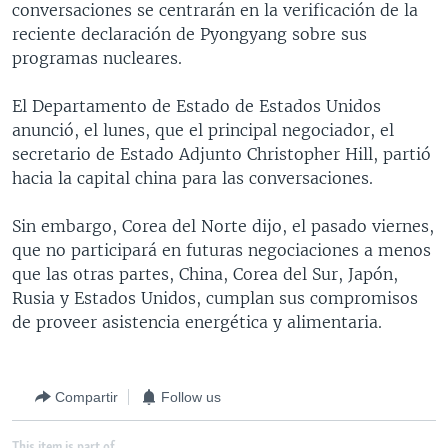
conversaciones se centrarán en la verificación de la
MULTIMEDIA
VENEZUELA
NICARAGUA
ECONOMÍA
reciente declaración de Pyongyang sobre sus
PROGRAMAS TV
BRASIL
ENTRETENIMIENTO Y CULTURA
VIDEOS
programas nucleares.
RADIO
TECNOLOGÍA
FOTOGRAFÍA
EL MUNDO AL DÍA
El Departamento de Estado de Estados Unidos
DIRECT
DEPORTES
AUDIOS
FORO INTERAMERICANO
AVANCE INFORMATIVO
anunció, el lunes, que el principal negociador, el
secretario de Estado Adjunto Christopher Hill, partió
DOCUMENTALES DE LA VOA
CIENCIA Y SALUD
VISIÓN 360
AUDIONOTICIAS
hacia la capital china para las conversaciones.
LAS CLAVES
BUENOS DÍAS AMÉRICA
Learning English
Sin embargo, Corea del Norte dijo, el pasado viernes,
PANORAMA
ESTADOS UNIDOS AL DÍA
que no participará en futuras negociaciones a menos
SÍGANOS
EL MUNDO AL DÍA [RADIO]
que las otras partes, China, Corea del Sur, Japón,
Rusia y Estados Unidos, cumplan sus compromisos
FORO [RADIO]
de proveer asistencia energética y alimentaria.
DEPORTIVO INTERNACIONAL
Idiomas
NOTA ECONÓMICA
Compartir
Follow us
ENTRETENIMIENTO
This item is part of