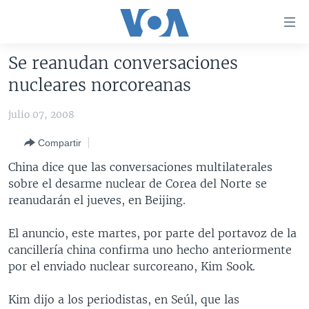
Enlaces
para
accesibilidad
Se reanudan conversaciones
Salte
AMÉRICA DEL NORTE
nucleares norcoreanas
al
ELECCIONES EEUU 2024
EEUU
contenido
julio 07, 2008
principal
VOA VERIFICA
MÉXICO
ELECCIONES EEUU
Salte
Compartir
AMÉRICA LATINA
HAITÍ
VOTO DIVIDIDO
VOA VERIFICA UCRANIA/RUSIA
al
China dice que las conversaciones multilaterales
navegador
CHINA EN AMÉRICA LATINA
VOA VERIFICA INMIGRACIÓN
ARGENTINA
sobre el desarme nuclear de Corea del Norte se
principal
CENTROAMÉRICA
VOA VERIFICA AMÉRICA LATINA
BOLIVIA
reanudarán el jueves, en Beijing.
Salte
a
OTRAS SECCIONES
COLOMBIA
COSTA RICA
El anuncio, este martes, por parte del portavoz de la
búsqueda
ESPECIALES DE LA VOA
CHILE
EL SALVADOR
INMIGRACIÓN
cancillería china confirma uno hecho anteriormente
por el enviado nuclear surcoreano, Kim Sook.
LIBERTAD DE PRENSA
PERÚ
GUATEMALA
LIBERTAD DE PRENSA
UCRANIA
ECUADOR
HONDURAS
MUNDO
Kim dijo a los periodistas, en Seúl, que las