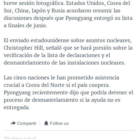
breve sesión fotográfica. Estados Unidos, Corea del
MULTIMEDIA
VENEZUELA
NICARAGUA
ECONOMÍA
Sur, China, Japón y Rusia acordaron resumir las
PROGRAMAS TV
BRASIL
ENTRETENIMIENTO Y CULTURA
VIDEOS
discusiones después que Pyongyang entregó su lista
a finales de junio.
RADIO
TECNOLOGÍA
FOTOGRAFÍA
EL MUNDO AL DÍA
DIRECT
DEPORTES
AUDIOS
FORO INTERAMERICANO
AVANCE INFORMATIVO
El enviado estadounidense sobre asuntos nucleares,
Christopher Hill, señaló que se hará presión sobre la
DOCUMENTALES DE LA VOA
CIENCIA Y SALUD
VISIÓN 360
AUDIONOTICIAS
verificación de la lista de declaraciones y el
LAS CLAVES
BUENOS DÍAS AMÉRICA
desmantelamiento de las instalaciones nucleares.
Learning English
PANORAMA
ESTADOS UNIDOS AL DÍA
Las cinco naciones le han prometido asistencia
SÍGANOS
EL MUNDO AL DÍA [RADIO]
crucial a Corea del Norte si el país coopera.
Pyongyang recientemente dijo que podría detener el
FORO [RADIO]
proceso de desmantelamiento si la ayuda no es
DEPORTIVO INTERNACIONAL
entregada.
Idiomas
NOTA ECONÓMICA
Compartir
Follow us
ENTRETENIMIENTO
This item is part of