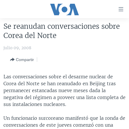
Enlaces
para
accesibilidad
Se reanudan conversaciones sobre
Salte
AMÉRICA DEL NORTE
Corea del Norte
al
ELECCIONES EEUU 2024
EEUU
contenido
julio 09, 2008
principal
VOA VERIFICA
MÉXICO
ELECCIONES EEUU
Salte
Compartir
AMÉRICA LATINA
HAITÍ
VOTO DIVIDIDO
VOA VERIFICA UCRANIA/RUSIA
al
navegador
CHINA EN AMÉRICA LATINA
VOA VERIFICA INMIGRACIÓN
ARGENTINA
Las conversaciones sobre el desarme nuclear de
principal
CENTROAMÉRICA
VOA VERIFICA AMÉRICA LATINA
BOLIVIA
Corea del Norte se han reanudado en Beijing tras
Salte
permanecer estancadas nueve meses dada la
a
OTRAS SECCIONES
COLOMBIA
COSTA RICA
negativa del régimen a proveer una lista completa de
búsqueda
ESPECIALES DE LA VOA
CHILE
EL SALVADOR
INMIGRACIÓN
sus instalaciones nucleares.
LIBERTAD DE PRENSA
PERÚ
GUATEMALA
LIBERTAD DE PRENSA
Un funcionario surcoreano manifestó que la ronda de
UCRANIA
ECUADOR
HONDURAS
MUNDO
conversaciones de este jueves comenzó con una