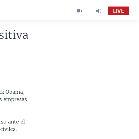
LIVE
itiva
ack Obama,
as empresas
rso ante el
iviles.