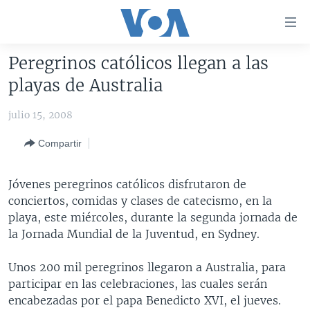
Enlaces
para
accesibilidad
Peregrinos católicos llegan a las
Salte
AMÉRICA DEL NORTE
playas de Australia
al
ELECCIONES EEUU 2024
EEUU
contenido
julio 15, 2008
principal
VOA VERIFICA
MÉXICO
ELECCIONES EEUU
Salte
Compartir
AMÉRICA LATINA
HAITÍ
VOTO DIVIDIDO
VOA VERIFICA UCRANIA/RUSIA
al
navegador
CHINA EN AMÉRICA LATINA
VOA VERIFICA INMIGRACIÓN
ARGENTINA
Jóvenes peregrinos católicos disfrutaron de
principal
CENTROAMÉRICA
VOA VERIFICA AMÉRICA LATINA
BOLIVIA
conciertos, comidas y clases de catecismo, en la
Salte
playa, este miércoles, durante la segunda jornada de
a
OTRAS SECCIONES
COLOMBIA
COSTA RICA
la Jornada Mundial de la Juventud, en Sydney.
búsqueda
ESPECIALES DE LA VOA
CHILE
EL SALVADOR
INMIGRACIÓN
Unos 200 mil peregrinos llegaron a Australia, para
LIBERTAD DE PRENSA
PERÚ
GUATEMALA
LIBERTAD DE PRENSA
participar en las celebraciones, las cuales serán
UCRANIA
ECUADOR
HONDURAS
MUNDO
encabezadas por el papa Benedicto XVI, el jueves.