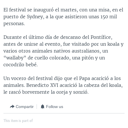
MULTIMEDIA
VENEZUELA
NICARAGUA
ECONOMÍA
El festival se inauguró el martes, con una misa, en el
PROGRAMAS TV
BRASIL
ENTRETENIMIENTO Y CULTURA
VIDEOS
puerto de Sydney, a la que asistieron unas 150 mil
personas.
RADIO
TECNOLOGÍA
FOTOGRAFÍA
EL MUNDO AL DÍA
DIRECT
DEPORTES
AUDIOS
FORO INTERAMERICANO
AVANCE INFORMATIVO
Durante el último día de descanso del Pontífice,
antes de unirse al evento, fue visitado por un koala y
DOCUMENTALES DE LA VOA
CIENCIA Y SALUD
VISIÓN 360
AUDIONOTICIAS
varios otros animales nativos australianos, un
LAS CLAVES
BUENOS DÍAS AMÉRICA
“wallaby” de cuello colorado, una pitón y un
Learning English
cocodrilo bebé.
PANORAMA
ESTADOS UNIDOS AL DÍA
SÍGANOS
EL MUNDO AL DÍA [RADIO]
Un vocero del festival dijo que el Papa acarició a los
animales. Benedicto XVI acarició la cabeza del koala,
FORO [RADIO]
le rascó brevemente la oreja y sonrió.
DEPORTIVO INTERNACIONAL
Idiomas
Compartir
Follow us
NOTA ECONÓMICA
ENTRETENIMIENTO
This item is part of