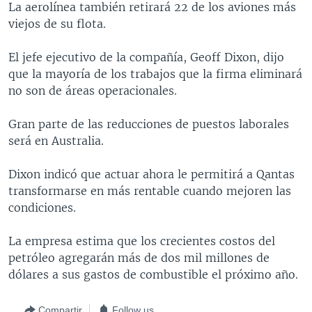
La aerolínea también retirará 22 de los aviones más
MULTIMEDIA
VENEZUELA
NICARAGUA
ECONOMÍA
viejos de su flota.
PROGRAMAS TV
BRASIL
ENTRETENIMIENTO Y CULTURA
VIDEOS
El jefe ejecutivo de la compañía, Geoff Dixon, dijo
RADIO
TECNOLOGÍA
FOTOGRAFÍA
EL MUNDO AL DÍA
que la mayoría de los trabajos que la firma eliminará
DIRECT
DEPORTES
AUDIOS
FORO INTERAMERICANO
AVANCE INFORMATIVO
no son de áreas operacionales.
DOCUMENTALES DE LA VOA
CIENCIA Y SALUD
VISIÓN 360
AUDIONOTICIAS
Gran parte de las reducciones de puestos laborales
LAS CLAVES
BUENOS DÍAS AMÉRICA
será en Australia.
Learning English
PANORAMA
ESTADOS UNIDOS AL DÍA
Dixon indicó que actuar ahora le permitirá a Qantas
SÍGANOS
EL MUNDO AL DÍA [RADIO]
transformarse en más rentable cuando mejoren las
condiciones.
FORO [RADIO]
DEPORTIVO INTERNACIONAL
La empresa estima que los crecientes costos del
Idiomas
petróleo agregarán más de dos mil millones de
NOTA ECONÓMICA
dólares a sus gastos de combustible el próximo año.
ENTRETENIMIENTO
Compartir
Follow us