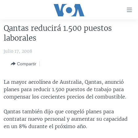
Enlaces
para
accesibilidad
Qantas reducirá 1.500 puestos
Salte
AMÉRICA DEL NORTE
laborales
al
ELECCIONES EEUU 2024
EEUU
contenido
julio 17, 2008
principal
VOA VERIFICA
MÉXICO
ELECCIONES EEUU
Salte
Compartir
AMÉRICA LATINA
HAITÍ
VOTO DIVIDIDO
VOA VERIFICA UCRANIA/RUSIA
al
navegador
CHINA EN AMÉRICA LATINA
VOA VERIFICA INMIGRACIÓN
ARGENTINA
La mayor aerolínea de Australia, Qantas, anunció
principal
CENTROAMÉRICA
VOA VERIFICA AMÉRICA LATINA
BOLIVIA
planes para reducir 1.500 puestos de trabajo para
Salte
compensar los crecientes precios del combustible.
a
OTRAS SECCIONES
COLOMBIA
COSTA RICA
búsqueda
ESPECIALES DE LA VOA
CHILE
EL SALVADOR
INMIGRACIÓN
Qantas también dijo que congeló planes para
contratar nuevo personal y aumentar su capacidad
LIBERTAD DE PRENSA
PERÚ
GUATEMALA
LIBERTAD DE PRENSA
en un 8% durante el próximo año.
UCRANIA
ECUADOR
HONDURAS
MUNDO