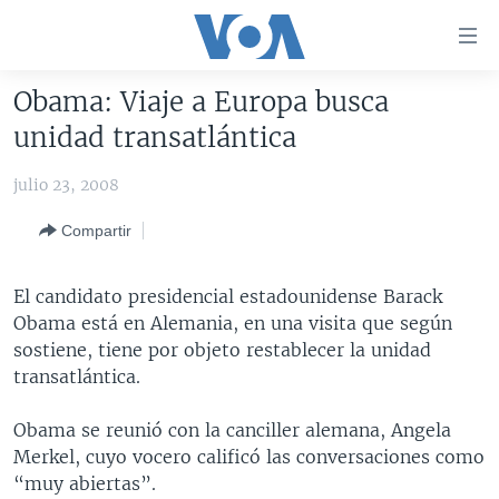
Enlaces
para
accesibilidad
Obama: Viaje a Europa busca
Salte
AMÉRICA DEL NORTE
unidad transatlántica
al
ELECCIONES EEUU 2024
EEUU
contenido
julio 23, 2008
principal
VOA VERIFICA
MÉXICO
ELECCIONES EEUU
Salte
Compartir
AMÉRICA LATINA
HAITÍ
VOTO DIVIDIDO
VOA VERIFICA UCRANIA/RUSIA
al
navegador
CHINA EN AMÉRICA LATINA
VOA VERIFICA INMIGRACIÓN
ARGENTINA
El candidato presidencial estadounidense Barack
principal
CENTROAMÉRICA
VOA VERIFICA AMÉRICA LATINA
BOLIVIA
Obama está en Alemania, en una visita que según
Salte
sostiene, tiene por objeto restablecer la unidad
a
OTRAS SECCIONES
COLOMBIA
COSTA RICA
transatlántica.
búsqueda
ESPECIALES DE LA VOA
CHILE
EL SALVADOR
INMIGRACIÓN
Obama se reunió con la canciller alemana, Angela
LIBERTAD DE PRENSA
PERÚ
GUATEMALA
LIBERTAD DE PRENSA
Merkel, cuyo vocero calificó las conversaciones como
UCRANIA
ECUADOR
HONDURAS
MUNDO
“muy abiertas”.