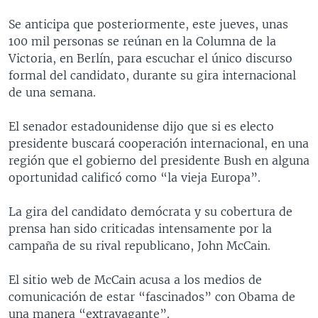
MULTIMEDIA
VENEZUELA
NICARAGUA
ECONOMÍA
Se anticipa que posteriormente, este jueves, unas
PROGRAMAS TV
BRASIL
ENTRETENIMIENTO Y CULTURA
VIDEOS
100 mil personas se reúnan en la Columna de la
Victoria, en Berlín, para escuchar el único discurso
RADIO
TECNOLOGÍA
FOTOGRAFÍA
EL MUNDO AL DÍA
formal del candidato, durante su gira internacional
DIRECT
DEPORTES
AUDIOS
FORO INTERAMERICANO
AVANCE INFORMATIVO
de una semana.
DOCUMENTALES DE LA VOA
CIENCIA Y SALUD
VISIÓN 360
AUDIONOTICIAS
El senador estadounidense dijo que si es electo
LAS CLAVES
BUENOS DÍAS AMÉRICA
presidente buscará cooperación internacional, en una
Learning English
región que el gobierno del presidente Bush en alguna
PANORAMA
ESTADOS UNIDOS AL DÍA
oportunidad calificó como “la vieja Europa”.
SÍGANOS
EL MUNDO AL DÍA [RADIO]
La gira del candidato demócrata y su cobertura de
FORO [RADIO]
prensa han sido criticadas intensamente por la
DEPORTIVO INTERNACIONAL
campaña de su rival republicano, John McCain.
Idiomas
NOTA ECONÓMICA
El sitio web de McCain acusa a los medios de
ENTRETENIMIENTO
comunicación de estar “fascinados” con Obama de
una manera “extravagante”.