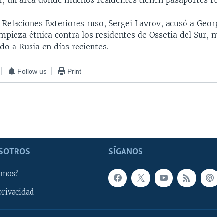
ur, un área donde muchos residentes tienen pasaportes r
 Relaciones Exteriores ruso, Sergei Lavrov, acusó a Geor
mpieza étnica contra los residentes de Ossetia del Sur, 
do a Rusia en días recientes.
Follow us
Print
SOTROS
SÍGANOS
omos?
privacidad