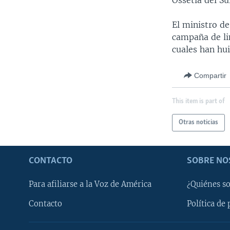
Ossetia del S
El ministro de
campaña de li
cuales han hui
Compartir
This item is part of
Otras noticias
CONTACTO
SOBRE NO
Para afiliarse a la Voz de América
¿Quiénes s
Contacto
Política de 