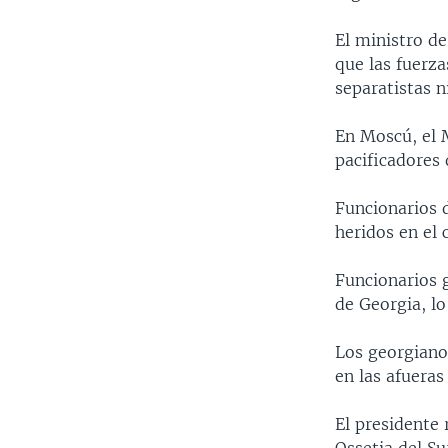
MULTIMEDIA
VENEZUELA
NICARAGUA
ECONOMÍA
El ministro de
PROGRAMAS TV
BRASIL
ENTRETENIMIENTO Y CULTURA
VIDEOS
que las fuerza
RADIO
TECNOLOGÍA
FOTOGRAFÍA
EL MUNDO AL DÍA
separatistas n
DIRECT
DEPORTES
AUDIOS
FORO INTERAMERICANO
AVANCE INFORMATIVO
En Moscú, el 
DOCUMENTALES DE LA VOA
CIENCIA Y SALUD
VISIÓN 360
AUDIONOTICIAS
pacificadores 
LAS CLAVES
BUENOS DÍAS AMÉRICA
Funcionarios 
PANORAMA
ESTADOS UNIDOS AL DÍA
heridos en el
EL MUNDO AL DÍA [RADIO]
Funcionarios 
FORO [RADIO]
de Georgia, l
DEPORTIVO INTERNACIONAL
Los georgiano
NOTA ECONÓMICA
en las afueras 
ENTRETENIMIENTO
El presidente