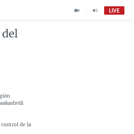
LIVE
 del
egión
aakashvili
control de la