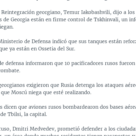
 Reintegración georgiano, Temur Iakobashvili, dijo a los
s de Georgia están en firme control de Tskhinvali, un in
iegan.
Ministerio de Defensa indicó que sus tanques están refo
que ya están en Ossetia del Sur.
de defensa informaron que 10 pacificadores rusos fueron
 combate.
georgianos exigieron que Rusia detenga los ataques aére
o que Moscú niega que esté realizando.
s dicen que aviones rusos bombardearon dos bases aére
de Tbilsi, la capital.
 ruso, Dmitri Medvedev, prometió defender a los ciudada