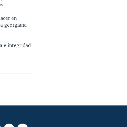
s.
hacer en
ia georgiana
a e integridad