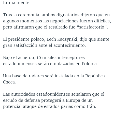
formalmente.
MULTIMEDIA
VENEZUELA
NICARAGUA
ECONOMÍA
PROGRAMAS TV
BRASIL
ENTRETENIMIENTO Y CULTURA
VIDEOS
Tras la ceremonia, ambos dignatarios dijeron que en
algunos momentos las negociaciones fueron difíciles,
RADIO
TECNOLOGÍA
FOTOGRAFÍA
EL MUNDO AL DÍA
pero afirmaron que el resultado fue “satisfactorio”.
DIRECT
DEPORTES
AUDIOS
FORO INTERAMERICANO
AVANCE INFORMATIVO
El presidente polaco, Lech Kaczynski, dijo que siente
DOCUMENTALES DE LA VOA
CIENCIA Y SALUD
VISIÓN 360
AUDIONOTICIAS
gran satisfacción ante el acontecimiento.
LAS CLAVES
BUENOS DÍAS AMÉRICA
Learning English
Bajo el acuerdo, 10 misiles interceptores
PANORAMA
ESTADOS UNIDOS AL DÍA
estadounidenses serán emplazados en Polonia.
SÍGANOS
EL MUNDO AL DÍA [RADIO]
Una base de radares será instalada en la República
FORO [RADIO]
Checa.
DEPORTIVO INTERNACIONAL
Idiomas
Las autoridades estadounidenses señalaron que el
NOTA ECONÓMICA
escudo de defensa protegerá a Europa de un
ENTRETENIMIENTO
potencial ataque de estados parias como Irán.