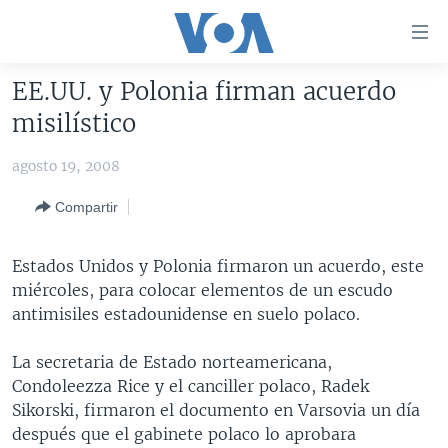
Enlaces
para
accesibilidad
EE.UU. y Polonia firman acuerdo
Salte
AMÉRICA DEL NORTE
misilístico
al
ELECCIONES EEUU 2024
EEUU
contenido
agosto 19, 2008
principal
VOA VERIFICA
MÉXICO
ELECCIONES EEUU
Salte
Compartir
AMÉRICA LATINA
HAITÍ
VOTO DIVIDIDO
VOA VERIFICA UCRANIA/RUSIA
al
navegador
CHINA EN AMÉRICA LATINA
VOA VERIFICA INMIGRACIÓN
ARGENTINA
Estados Unidos y Polonia firmaron un acuerdo, este
principal
CENTROAMÉRICA
VOA VERIFICA AMÉRICA LATINA
BOLIVIA
miércoles, para colocar elementos de un escudo
Salte
antimisiles estadounidense en suelo polaco.
a
OTRAS SECCIONES
COLOMBIA
COSTA RICA
búsqueda
ESPECIALES DE LA VOA
CHILE
EL SALVADOR
INMIGRACIÓN
La secretaria de Estado norteamericana,
Condoleezza Rice y el canciller polaco, Radek
LIBERTAD DE PRENSA
PERÚ
GUATEMALA
LIBERTAD DE PRENSA
Sikorski, firmaron el documento en Varsovia un día
UCRANIA
ECUADOR
HONDURAS
MUNDO
después que el gabinete polaco lo aprobara