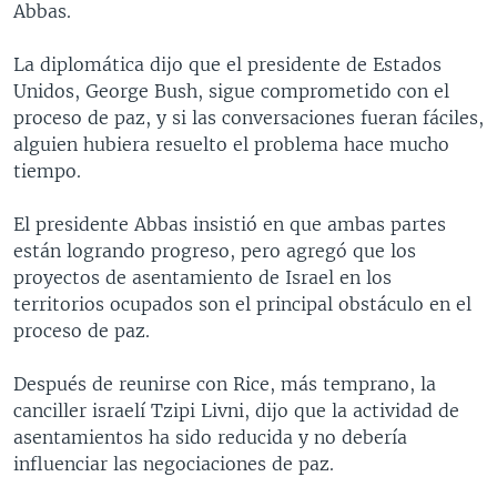
Abbas.
MULTIMEDIA
VENEZUELA
NICARAGUA
ECONOMÍA
PROGRAMAS TV
BRASIL
ENTRETENIMIENTO Y CULTURA
VIDEOS
La diplomática dijo que el presidente de Estados
Unidos, George Bush, sigue comprometido con el
RADIO
TECNOLOGÍA
FOTOGRAFÍA
EL MUNDO AL DÍA
proceso de paz, y si las conversaciones fueran fáciles,
DIRECT
DEPORTES
AUDIOS
FORO INTERAMERICANO
AVANCE INFORMATIVO
alguien hubiera resuelto el problema hace mucho
tiempo.
DOCUMENTALES DE LA VOA
CIENCIA Y SALUD
VISIÓN 360
AUDIONOTICIAS
LAS CLAVES
BUENOS DÍAS AMÉRICA
El presidente Abbas insistió en que ambas partes
Learning English
están logrando progreso, pero agregó que los
PANORAMA
ESTADOS UNIDOS AL DÍA
proyectos de asentamiento de Israel en los
SÍGANOS
EL MUNDO AL DÍA [RADIO]
territorios ocupados son el principal obstáculo en el
proceso de paz.
FORO [RADIO]
DEPORTIVO INTERNACIONAL
Después de reunirse con Rice, más temprano, la
Idiomas
canciller israelí Tzipi Livni, dijo que la actividad de
NOTA ECONÓMICA
asentamientos ha sido reducida y no debería
ENTRETENIMIENTO
influenciar las negociaciones de paz.