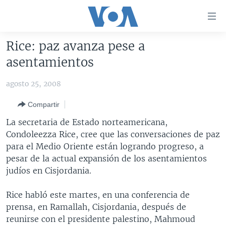
Enlaces
para
accesibilidad
Rice: paz avanza pese a
Salte
AMÉRICA DEL NORTE
asentamientos
al
ELECCIONES EEUU 2024
EEUU
contenido
agosto 25, 2008
principal
VOA VERIFICA
MÉXICO
ELECCIONES EEUU
Salte
Compartir
AMÉRICA LATINA
HAITÍ
VOTO DIVIDIDO
VOA VERIFICA UCRANIA/RUSIA
al
La secretaria de Estado norteamericana,
navegador
CHINA EN AMÉRICA LATINA
VOA VERIFICA INMIGRACIÓN
ARGENTINA
Condoleezza Rice, cree que las conversaciones de paz
principal
CENTROAMÉRICA
VOA VERIFICA AMÉRICA LATINA
BOLIVIA
para el Medio Oriente están logrando progreso, a
Salte
pesar de la actual expansión de los asentamientos
a
OTRAS SECCIONES
COLOMBIA
COSTA RICA
judíos en Cisjordania.
búsqueda
ESPECIALES DE LA VOA
CHILE
EL SALVADOR
INMIGRACIÓN
Rice habló este martes, en una conferencia de
LIBERTAD DE PRENSA
PERÚ
GUATEMALA
LIBERTAD DE PRENSA
prensa, en Ramallah, Cisjordania, después de
UCRANIA
ECUADOR
HONDURAS
MUNDO
reunirse con el presidente palestino, Mahmoud