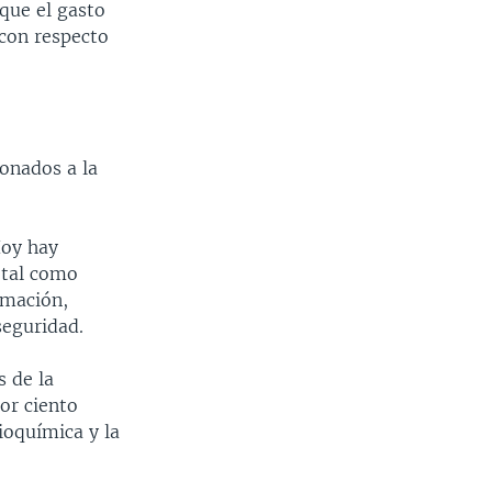
 que el gasto
 con respecto
ionados a la
Hoy hay
 tal como
rmación,
seguridad.
 de la
or ciento
bioquímica y la