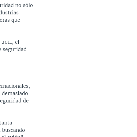
uridad no sólo
dustrias
ieras que
2011, el
e seguridad
ernacionales,
ne demasiado
seguridad de
tanta
ra buscando