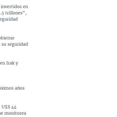
 invertidos en
.5 trillones",
seguridad
obierno
n su seguridad
en Irak y
róximos años
s U$S 44
que monitorea