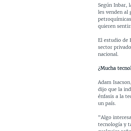
Según Inbar, l
les venden al 
petroquímicas
quieren senti
El estudio de 
sector privad
nacional.
¿Mucha tecnol
Adam Isacson, 
dijo que la i
énfasis a la t
un país.
"Algo interes
tecnología y t