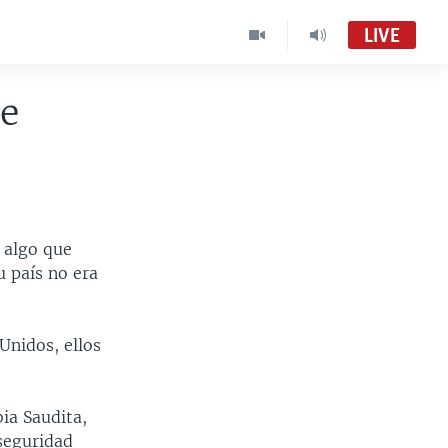
LIVE
ge
 algo que
u país no era
Unidos, ellos
ia Saudita,
 seguridad