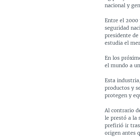
MULTIMEDIA
VENEZUELA
NICARAGUA
ECONOMÍA
nacional y ge
PROGRAMAS TV
BRASIL
ENTRETENIMIENTO Y CULTURA
VIDEOS
Entre el 2000 
RADIO
TECNOLOGÍA
FOTOGRAFÍA
EL MUNDO AL DÍA
seguridad nac
DIRECT
DEPORTES
AUDIOS
FORO INTERAMERICANO
AVANCE INFORMATIVO
presidente de
estudia el mer
DOCUMENTALES DE LA VOA
CIENCIA Y SALUD
VISIÓN 360
AUDIONOTICIAS
LAS CLAVES
BUENOS DÍAS AMÉRICA
En los próximo
el mundo a una
PANORAMA
ESTADOS UNIDOS AL DÍA
EL MUNDO AL DÍA [RADIO]
Esta industri
productos y se
FORO [RADIO]
protegen y equ
DEPORTIVO INTERNACIONAL
Al contrario 
NOTA ECONÓMICA
le prestó a la
ENTRETENIMIENTO
prefirió ir tr
origen antes 