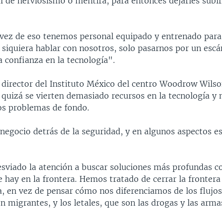
l de nerviosismo o mentira, para entonces dejarles subir
vez de eso tenemos personal equipado y entrenado para
ni siquiera hablar con nosotros, solo pasarnos por un esc
 confianza en la tecnología".
 director del Instituto México del centro Woodrow Wils
 quizá se vierten demasiado recursos en la tecnología y 
los problemas de fondo.
negocio detrás de la seguridad, y en algunos aspectos e
esviado la atención a buscar soluciones más profundas c
 hay en la frontera. Hemos tratado de cerrar la frontera
a, en vez de pensar cómo nos diferenciamos de los flujo
on migrantes, y los letales, que son las drogas y las arma