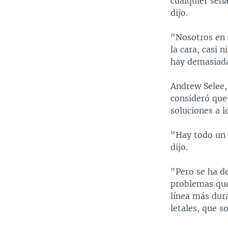
cualquier seña
dijo.
"Nosotros en 
la cara, casi 
hay demasiada
Andrew Selee,
consideró que
soluciones a 
"Hay todo un 
dijo.
"Pero se ha d
problemas que
línea más dur
letales, que s