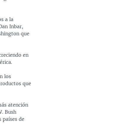
s a la
Dan Inbar,
shington que
 creciendo en
érica.
n los
 productos que
más atención
W. Bush
s países de