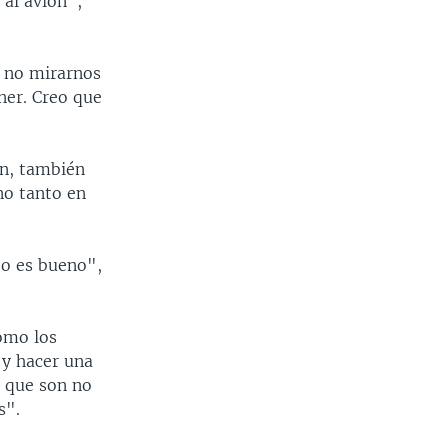
 al avión",
 no mirarnos
áner. Creo que
on, también
no tanto en
so es bueno",
omo los
 y hacer una
s que son no
s".