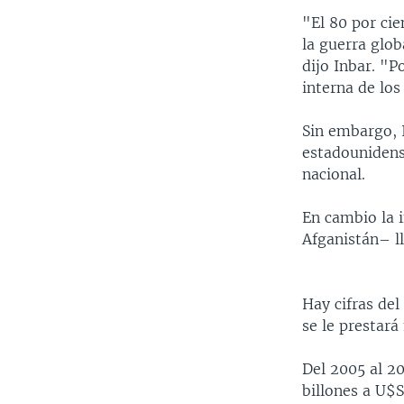
"El 80 por cie
la guerra glob
dijo Inbar. "P
interna de lo
Sin embargo, I
estadounidense
nacional.
En cambio la 
Afganistán– ll
Hay cifras de
se le prestará
Del 2005 al 2
billones a U$S