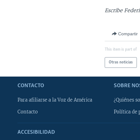
Escribe Feder
Compartir
This item is part of
Otras noticias
CONTACTO
SOBRE NO
Para afiliarse a la Voz de América
¿Quiénes s
Contacto
Política de 
ACCESIBILIDAD
Learning English