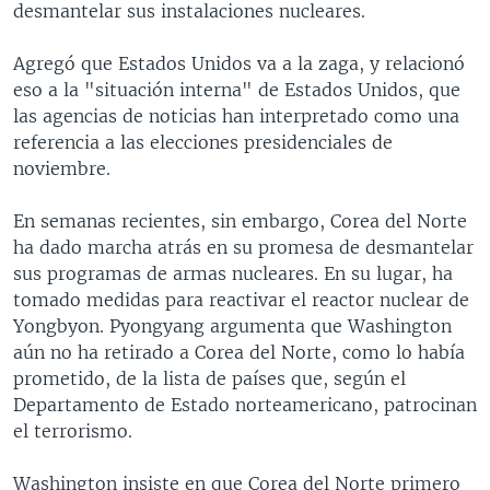
desmantelar sus instalaciones nucleares.
MULTIMEDIA
VENEZUELA
NICARAGUA
ECONOMÍA
PROGRAMAS TV
BRASIL
ENTRETENIMIENTO Y CULTURA
VIDEOS
Agregó que Estados Unidos va a la zaga, y relacionó
eso a la "situación interna" de Estados Unidos, que
RADIO
TECNOLOGÍA
FOTOGRAFÍA
EL MUNDO AL DÍA
las agencias de noticias han interpretado como una
DIRECT
DEPORTES
AUDIOS
FORO INTERAMERICANO
AVANCE INFORMATIVO
referencia a las elecciones presidenciales de
noviembre.
DOCUMENTALES DE LA VOA
CIENCIA Y SALUD
VISIÓN 360
AUDIONOTICIAS
LAS CLAVES
BUENOS DÍAS AMÉRICA
En semanas recientes, sin embargo, Corea del Norte
Learning English
ha dado marcha atrás en su promesa de desmantelar
PANORAMA
ESTADOS UNIDOS AL DÍA
sus programas de armas nucleares. En su lugar, ha
SÍGANOS
EL MUNDO AL DÍA [RADIO]
tomado medidas para reactivar el reactor nuclear de
Yongbyon. Pyongyang argumenta que Washington
FORO [RADIO]
aún no ha retirado a Corea del Norte, como lo había
DEPORTIVO INTERNACIONAL
prometido, de la lista de países que, según el
Idiomas
Departamento de Estado norteamericano, patrocinan
NOTA ECONÓMICA
el terrorismo.
ENTRETENIMIENTO
Washington insiste en que Corea del Norte primero