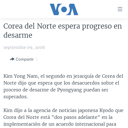
Enlaces
para
accesibilidad
Corea del Norte espera progreso en
Salte
AMÉRICA DEL NORTE
desarme
al
ELECCIONES EEUU 2024
EEUU
contenido
septiembre 09, 2008
principal
VOA VERIFICA
MÉXICO
ELECCIONES EEUU
Salte
Compartir
AMÉRICA LATINA
HAITÍ
VOTO DIVIDIDO
VOA VERIFICA UCRANIA/RUSIA
al
navegador
CHINA EN AMÉRICA LATINA
VOA VERIFICA INMIGRACIÓN
ARGENTINA
Kim Yong Nam, el segundo en jerarquía de Corea del
principal
CENTROAMÉRICA
VOA VERIFICA AMÉRICA LATINA
BOLIVIA
Norte dijo que espera que los desacuerdos sobre el
Salte
proceso de desarme de Pyongyang puedan ser
a
OTRAS SECCIONES
COLOMBIA
COSTA RICA
superados.
búsqueda
ESPECIALES DE LA VOA
CHILE
EL SALVADOR
INMIGRACIÓN
Kim dijo a la agencia de noticias japonesa Kyodo que
LIBERTAD DE PRENSA
PERÚ
GUATEMALA
LIBERTAD DE PRENSA
Corea del Norte está "dos pasos adelante" en la
UCRANIA
ECUADOR
HONDURAS
MUNDO
implementación de un acuerdo internacional para