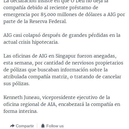
La declaración insiste en que O´Dell no deja la
MULTIMEDIA
VENEZUELA
NICARAGUA
ECONOMÍA
compañía debido al reciente préstamo de
emergencia por 85.000 millones de dólares a AIG por
PROGRAMAS TV
BRASIL
ENTRETENIMIENTO Y CULTURA
VIDEOS
parte de la Reserva Federal.
RADIO
TECNOLOGÍA
FOTOGRAFÍA
EL MUNDO AL DÍA
AIG casi colapsó después de grandes pérdidas en la
DIRECT
DEPORTES
AUDIOS
FORO INTERAMERICANO
AVANCE INFORMATIVO
actual crisis hipotecaria.
DOCUMENTALES DE LA VOA
CIENCIA Y SALUD
VISIÓN 360
AUDIONOTICIAS
Las oficinas de AIG en Singapur fueron anegadas,
LAS CLAVES
BUENOS DÍAS AMÉRICA
Learning English
esta semana, por cantidad de nerviosos propietarios
PANORAMA
ESTADOS UNIDOS AL DÍA
de pólizas que buscaban información sobre la
atribulada compañía matriz, o tratando de cancelar
SÍGANOS
EL MUNDO AL DÍA [RADIO]
sus pólizas.
FORO [RADIO]
Kenneth Juneau, vicepresidente ejecutivo de la
DEPORTIVO INTERNACIONAL
oficina regional de AIA, encabezará la compañía en
Idiomas
NOTA ECONÓMICA
forma interina.
ENTRETENIMIENTO
Compartir
Follow us