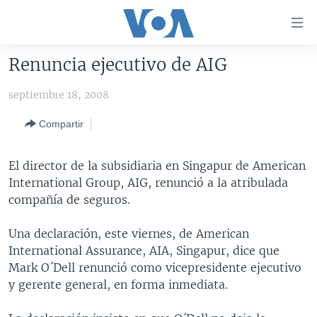
Enlaces
para
accesibilidad
Renuncia ejecutivo de AIG
Salte
AMÉRICA DEL NORTE
al
septiembre 18, 2008
ELECCIONES EEUU 2024
EEUU
contenido
Compartir
principal
VOA VERIFICA
MÉXICO
ELECCIONES EEUU
Salte
AMÉRICA LATINA
HAITÍ
VOTO DIVIDIDO
VOA VERIFICA UCRANIA/RUSIA
al
El director de la subsidiaria en Singapur de American
navegador
CHINA EN AMÉRICA LATINA
VOA VERIFICA INMIGRACIÓN
ARGENTINA
International Group, AIG, renunció a la atribulada
principal
compañía de seguros.
CENTROAMÉRICA
VOA VERIFICA AMÉRICA LATINA
BOLIVIA
Salte
a
OTRAS SECCIONES
COLOMBIA
COSTA RICA
Una declaración, este viernes, de American
búsqueda
International Assurance, AIA, Singapur, dice que
ESPECIALES DE LA VOA
CHILE
EL SALVADOR
INMIGRACIÓN
Mark O´Dell renunció como vicepresidente ejecutivo
LIBERTAD DE PRENSA
PERÚ
GUATEMALA
LIBERTAD DE PRENSA
y gerente general, en forma inmediata.
UCRANIA
ECUADOR
HONDURAS
MUNDO