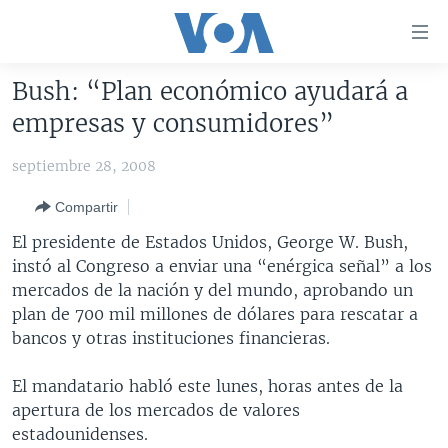
Enlaces
para
accesibilidad
Bush: “Plan económico ayudará a
Salte
AMÉRICA DEL NORTE
empresas y consumidores”
al
ELECCIONES EEUU 2024
EEUU
contenido
septiembre 28, 2008
principal
VOA VERIFICA
MÉXICO
ELECCIONES EEUU
Salte
Compartir
AMÉRICA LATINA
HAITÍ
VOTO DIVIDIDO
VOA VERIFICA UCRANIA/RUSIA
al
El presidente de Estados Unidos, George W. Bush,
navegador
CHINA EN AMÉRICA LATINA
VOA VERIFICA INMIGRACIÓN
ARGENTINA
instó al Congreso a enviar una “enérgica señal” a los
principal
CENTROAMÉRICA
VOA VERIFICA AMÉRICA LATINA
BOLIVIA
mercados de la nación y del mundo, aprobando un
Salte
plan de 700 mil millones de dólares para rescatar a
a
OTRAS SECCIONES
COLOMBIA
COSTA RICA
bancos y otras instituciones financieras.
búsqueda
ESPECIALES DE LA VOA
CHILE
EL SALVADOR
INMIGRACIÓN
El mandatario habló este lunes, horas antes de la
LIBERTAD DE PRENSA
PERÚ
GUATEMALA
LIBERTAD DE PRENSA
apertura de los mercados de valores
UCRANIA
ECUADOR
HONDURAS
MUNDO
estadounidenses.