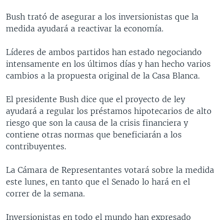
MULTIMEDIA
VENEZUELA
NICARAGUA
ECONOMÍA
Bush trató de asegurar a los inversionistas que la
PROGRAMAS TV
BRASIL
ENTRETENIMIENTO Y CULTURA
VIDEOS
medida ayudará a reactivar la economía.
RADIO
TECNOLOGÍA
FOTOGRAFÍA
EL MUNDO AL DÍA
Líderes de ambos partidos han estado negociando
DIRECT
DEPORTES
AUDIOS
FORO INTERAMERICANO
AVANCE INFORMATIVO
intensamente en los últimos días y han hecho varios
cambios a la propuesta original de la Casa Blanca.
DOCUMENTALES DE LA VOA
CIENCIA Y SALUD
VISIÓN 360
AUDIONOTICIAS
LAS CLAVES
BUENOS DÍAS AMÉRICA
El presidente Bush dice que el proyecto de ley
Learning English
ayudará a regular los préstamos hipotecarios de alto
PANORAMA
ESTADOS UNIDOS AL DÍA
riesgo que son la causa de la crisis financiera y
SÍGANOS
EL MUNDO AL DÍA [RADIO]
contiene otras normas que beneficiarán a los
contribuyentes.
FORO [RADIO]
DEPORTIVO INTERNACIONAL
La Cámara de Representantes votará sobre la medida
Idiomas
este lunes, en tanto que el Senado lo hará en el
NOTA ECONÓMICA
correr de la semana.
ENTRETENIMIENTO
Inversionistas en todo el mundo han expresado