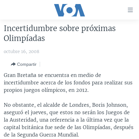
Enlaces
para
accesibilidad
Incertidumbre sobre próximas
Salte
AMÉRICA DEL NORTE
Olimpíadas
al
ELECCIONES EEUU 2024
EEUU
contenido
octubre 16, 2008
principal
VOA VERIFICA
MÉXICO
ELECCIONES EEUU
Salte
Compartir
AMÉRICA LATINA
HAITÍ
VOTO DIVIDIDO
VOA VERIFICA UCRANIA/RUSIA
al
Gran Bretaña se encuentra en medio de
navegador
CHINA EN AMÉRICA LATINA
VOA VERIFICA INMIGRACIÓN
ARGENTINA
incertidumbre acerca de los fondos para realizar sus
principal
CENTROAMÉRICA
VOA VERIFICA AMÉRICA LATINA
BOLIVIA
propios juegos olímpicos, en 2012.
Salte
a
OTRAS SECCIONES
COLOMBIA
COSTA RICA
No obstante, el alcalde de Londres, Boris Johnson,
búsqueda
ESPECIALES DE LA VOA
CHILE
EL SALVADOR
INMIGRACIÓN
aseguró el jueves, que estos no serán los Juegos de
la Austeridad, una referencia a la última vez que la
LIBERTAD DE PRENSA
PERÚ
GUATEMALA
LIBERTAD DE PRENSA
capital británica fue sede de las Olimpíadas, después
UCRANIA
ECUADOR
HONDURAS
MUNDO
de la Segunda Guerra Mundial.