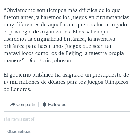
MULTIMEDIA
VENEZUELA
NICARAGUA
ECONOMÍA
“Obviamente son tiempos más difíciles de lo que
PROGRAMAS TV
BRASIL
ENTRETENIMIENTO Y CULTURA
VIDEOS
fueron antes, y haremos los Juegos en circunstancias
muy diferentes de aquellas en que nos fue otorgado
RADIO
TECNOLOGÍA
FOTOGRAFÍA
EL MUNDO AL DÍA
el privilegio de organizarlos. Ellos saben que
DIRECT
DEPORTES
AUDIOS
FORO INTERAMERICANO
AVANCE INFORMATIVO
usaremos la originalidad británica, la inventiva
británica para hacer unos Juegos que sean tan
DOCUMENTALES DE LA VOA
CIENCIA Y SALUD
VISIÓN 360
AUDIONOTICIAS
maravillosos como los de Beijing, a nuestra propia
LAS CLAVES
BUENOS DÍAS AMÉRICA
manera”. Dijo Boris Johnson
Learning English
PANORAMA
ESTADOS UNIDOS AL DÍA
El gobierno británico ha asignado un presupuesto de
SÍGANOS
EL MUNDO AL DÍA [RADIO]
17 mil millones de dólares para los Juegos Olímpicos
de Londres.
FORO [RADIO]
DEPORTIVO INTERNACIONAL
Compartir
Follow us
Idiomas
NOTA ECONÓMICA
This item is part of
ENTRETENIMIENTO
Otras noticias